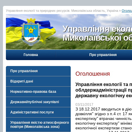
Управління екології та природних ресурсів. Миколаївська область, Україна »
Оголо
Управління еколо
Миколаївської о
Головна
Про управління
Про управління
Оголошення
Відкриті дані
Управління екології та
облдержадміністрації 
Нормативно-правова база
державну екологічну е
Державні/публічні закупівлі
03/11/2017
З 18.12.2017 вводиться в дію
Адміністративні послуги
довкілля" згідно з п.4 ст. 17
експертизу" втрачає чинність
Управління якістю атмосферного
екологічну експертизу" міні
повітря (Миколаївська зона)
екологічної експертизи стан