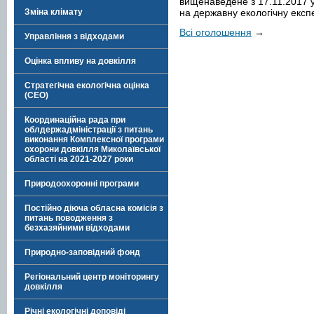
вищенаведене з 17.11.2017 
на державну екологічну експ
Зміна клімату
Всі оголошення
→
Управління з відходами
Оцінка впливу на довкілля
Стратегічна екологічна оцінка
(СЕО)
Координаційна рада при
облдержадміністрації з питань
виконання Комплексної програми
охорони довкілля Миколаївської
області на 2021-2027 роки
Природоохоронні програми
Постійно діюча обласна комісія з
питань поводження з
безхазяйними відходами
Природно-заповідний фонд
Регіональний центр моніторингу
довкілля
Річні екологічні доповіді