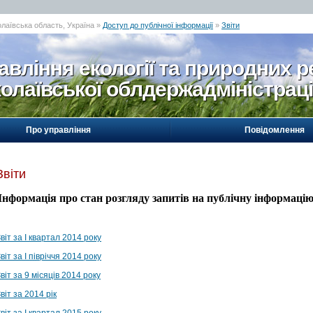
олаївська область, Україна »
Доступ до публічної інформації
»
Звіти
авління екології та природних р
олаївської облдержадміністраці
Про управління
Повідомлення
Звіти
Інформація про стан розгляду запитів на публічну інформацію
віт за І квартал 2014 року
віт за І півріччя 2014 року
віт за 9 місяців 2014 року
віт за 2014 рік
віт за І квартал 2015 року