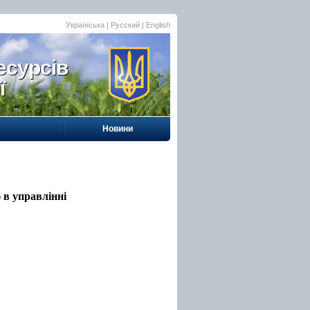
Українська |
Русский
|
English
есурсів
ї
Новини
 в управлінні