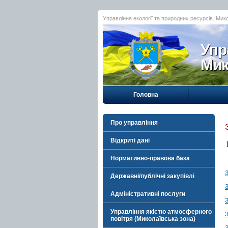
Управління екології та природних ресурсів. Мик
Упр
Мик
Головна
Про управління
Відкриті дані
Нормативно-правова база
З
Державні/публічні закупівлі
З
Адміністративні послуги
З
Управління якістю атмосферного
З
повітря (Миколаївська зона)
З