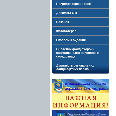
Природоохоронні акції
Допомога ОТГ
Вакансії
Фотогалерея
Екологічні видання
Обласний фонд охорони
навколишнього природного
середовища
Діяльність регіональних
ландшафтних парків