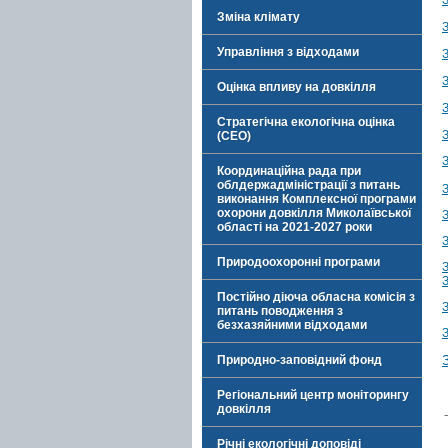
Зміна клімату
З
Управління з відходами
З
З
Оцінка впливу на довкілля
З
Стратегічна екологічна оцінка
З
(СЕО)
З
Координаційна рада при
облдержадміністрації з питань
З
виконання Комплексної програми
охорони довкілля Миколаївської
З
області на 2021-2027 роки
З
Природоохоронні програми
З
З
Постійно діюча обласна комісія з
З
питань поводження з
безхазяйними відходами
З
Природно-заповідний фонд
Регіональний центр моніторингу
довкілля
Річні екологічні доповіді