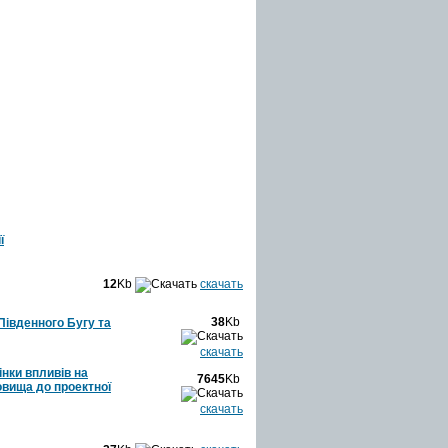
ї
12
Kb
скачать
38
Kb
Південного Бугу та
скачать
інки впливів на
7645
Kb
вища до проектної
скачать