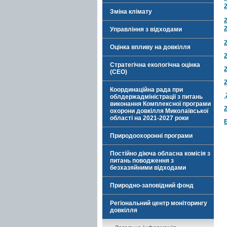
2
Зміна клімату
2
2
Управління з відходами
2
Оцінка впливу на довкілля
2
Стратегічна екологічна оцінка
2
(СЕО)
2
Координаційна рада при
облдержадміністрації з питань
виконання Комплексної програми
охорони довкілля Миколаївської
області на 2021-2027 роки
Природоохоронні програми
Постійно діюча обласна комісія з
питань поводження з
безхазяйними відходами
Природно-заповідний фонд
Регіональний центр моніторингу
довкілля