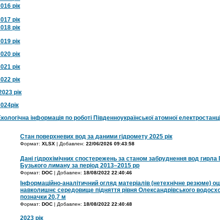
016 рік
017 рік
018 рік
019 рік
020 рік
021 рік
022 рік
2023 рік
2024рік
Екологічна інформація по роботі Південноукраїнської атомної електростанці
Стан поверхневих вод за даними гідромету 2025 рік
Формат:
XLSX
| Добавлен:
22/06/2026 09:43:58
Дані гідрохімічних спостережень за станом забруднення вод гирла 
Бузького лиману за період 2013–2015 рр
Формат:
DOC
| Добавлен:
18/08/2022 22:40:46
Інформаційно-аналітичний огляд матеріалів (нетехнічне резюме) оц
навколишнє середовище підняття рівня Олександрівського водосхо
позначки 20,7 м
Формат:
DOC
| Добавлен:
18/08/2022 22:40:48
2023 рік