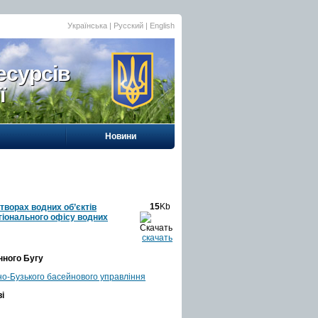
Українська |
Русский
|
English
есурсів
ї
Новини
15
Kb
творах водних об’єктів
гіонального офісу водних
скачать
нного Бугу
нно-Бузького басейнового управління
і