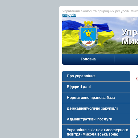
Управління екології та природних ресурсів. Мик
ресурсів
Упр
Мик
Головна
Про управління
Відкриті дані
Нормативно-правова база
Державні/публічні закупівлі
Адміністративні послуги
Я
Управління якістю атмосферного
повітря (Миколаївська зона)
2