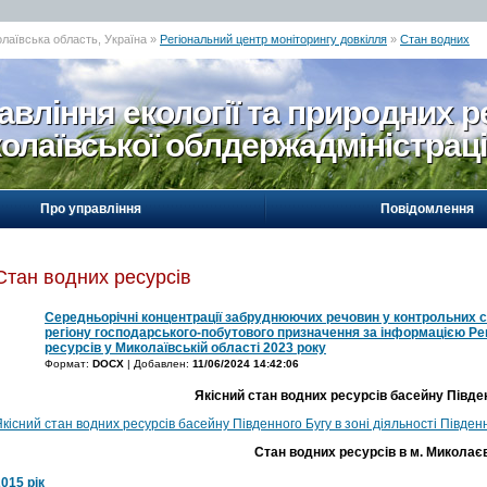
олаївська область, Україна »
Регіональний центр моніторингу довкілля
»
Стан водних
авління екології та природних р
олаївської облдержадміністраці
Про управління
Повідомлення
Стан водних ресурсів
Середньорічні концентрації забруднюючих речовин у контрольних с
регіону господарського-побутового призначення за інформацією Ре
ресурсів у Миколаївській області 2023 року
Формат:
DOCX
| Добавлен:
11/06/2024 14:42:06
Якісний стан водних ресурсів басейну Півде
кісний стан водних ресурсів басейну Південного Бугу в зоні діяльності Півде
Стан водних ресурсів в м. Миколаєв
015 рік