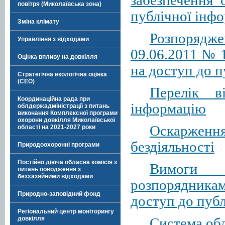
забезпечення 
повітря (Миколаївська зона)
публічної інфо
Зміна клімату
Розпорядже
Управління з відходами
09.06.2011 № 1
Оцінка впливу на довкілля
на доступ до п
Стратегічна екологічна оцінка
(СЕО)
Перелік в
Координаційна рада при
інформацію
облдержадміністрації з питань
виконання Комплексної програми
охорони довкілля Миколаївської
Оскарження
області на 2021-2027 роки
бездіяльності
Природоохоронні програми
Постійно діюча обласна комісія з
Вимоги 
питань поводження з
безхазяйними відходами
розпорядника
Природно-заповідний фонд
доступ до публ
Регіональний центр моніторингу
довкілля
Система обл