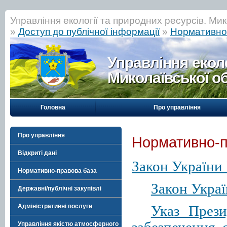
Управління екології та природних ресурсів. Мик
»
Доступ до публічної інформації
»
Нормативно
Управління еколо
Миколаївської о
Головна
Про управління
Про управління
Нормативно-п
Відкриті дані
Закон України 
Нормативно-правова база
Закон Укра
Державні/публічні закупівлі
Адміністративні послуги
Указ През
Управління якістю атмосферного