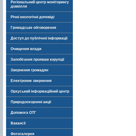
Регіональний центр моніторингу
довкілля
Річні екологічні доповіді
Громадське обговорення
Доступ до публічної інформації
Очищення влади
Запобігання проявам корупції
Звернення громадян
Електронне звернення
Орхуський інформаційний центр
Природоохоронні акції
Допомога ОТГ
Вакансії
Фотогалерея