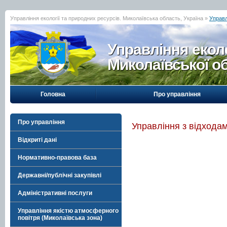
Управління екології та природних ресурсів. Миколаївська область, Україна »
Управл
Управління еколо
Миколаївської о
Головна
Про управління
Про управління
Управління з відхода
Відкриті дані
Нормативно-правова база
Державні/публічні закупівлі
Адміністративні послуги
Управління якістю атмосферного
повітря (Миколаївська зона)