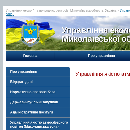
Управління екології та природних ресурсів. Миколаївська область, Україна »
Управл
зона)
Управління еколо
Миколаївської о
Головна
Про управління
Про управління
Управління якістю ат
Відкриті дані
Нормативно-правова база
Державні/публічні закупівлі
Адміністративні послуги
Управління якістю атмосферного
повітря (Миколаївська зона)