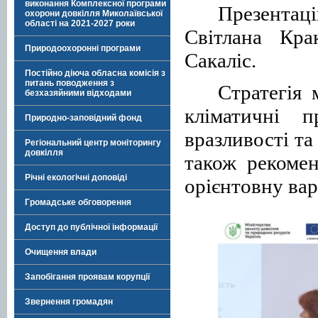
виконання Комплексної програми
Презентац
охорони довкілля Миколаївської
області на 2021-2027 роки
Світлана Кра
Природоохоронні програми
Сакаліс.
Постійно діюча обласна комісія з
питань поводження з
Стратегія 
безхазяйними відходами
кліматичні п
Природно-заповідний фонд
вразливості та
Регіональний центр моніторингу
довкілля
також рекомен
Річні екологічні доповіді
орієнтовну вар
Громадське обговорення
Доступ до публічної інформації
Очищення влади
Запобігання проявам корупції
Звернення громадян