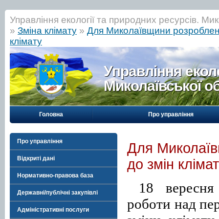
Управління екології та природних ресурсів. Мик
»
Зміна клімату
»
Для Миколаївщини розроблено
клімату
Управління еколо
Миколаївської о
Головна
Про управління
Про управління
Для Миколаїв
Відкриті дані
до змін кліма
Нормативно-правова база
18 вересня 
Державні/публічні закупівлі
роботи над пер
Адміністративні послуги