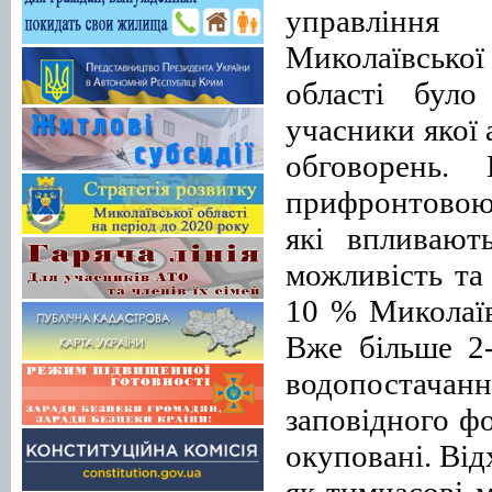
управління 
Миколаївської
області було
учасники якої 
обговорень.
прифронтовою
які впливают
можливість та
10 % Миколаїв
Вже більше 2-
водопостач
заповідного фо
окуповані. Від
як тимчасові м