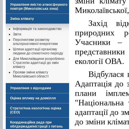
зміни клімату
Управління якістю атмосферного
Миколаївської,
повітря (Миколаївська зона)
Зміна клімату
Захід від
Інформація та законодавство
природних р
Звіти
Учасники – н
Перспективи розвитку
альтернативної енергетики
представники
Шляхи адаптації організму
людини до спекотного періоду
екології ОВА.
Для Миколаївщини розроблено
Стратегію адаптації до змін
клімату
Відбулася 
Прояви зміни клімату
Миколаївської області
Адаптація до з
Управління з відходами
плани імплем
Оцінка впливу на довкілля
"Національна 
Стратегічна екологічна оцінка
адаптації до з
(СЕО)
до зміни клімат
Координаційна рада при
облдержадміністрації з питань