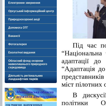
Електронне звернення
Орхуський інформаційний центр
Природоохоронні акції
Допомога ОТГ
Вакансії
Під час по
Фотогалерея
“Національна 
Екологічні видання
адаптації до
Обласний фонд охорони
навколишнього природного
“Адаптація до
середовища
представників
Діяльність регіональних
ландшафтних парків
міст пілотних 
В дискусі
політики О