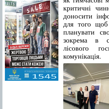
критичні чин
доносити інфо
для того щоб
планувати св
зокрема в се
лісового го
комунікація.