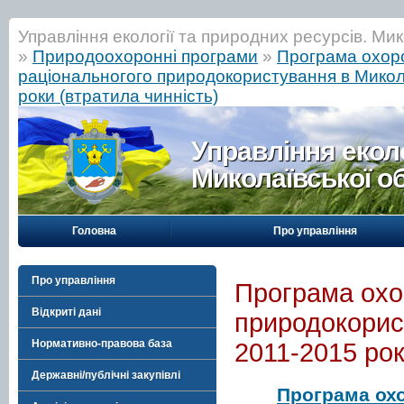
Управління екології та природних ресурсів. Мик
»
Природоохоронні програми
»
Програма охоро
раціональногого природокористування в Микола
роки (втратила чинність)
Управління еколо
Миколаївської о
Головна
Про управління
Про управління
Програма охо
Відкриті дані
природокорист
Нормативно-правова база
2011-2015 рок
Державні/публічні закупівлі
Програма охо