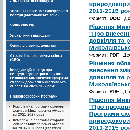
Адміністративні послуги
природокорис
2011-2015 ро
Управління якістю атмосферного
повітря (Миколаївська зона)
Формат:
DOC
| Д
Рішення Мико
Зміна клімату
"Про внесен
Управління з відходами
довкілля та
Оцінка впливу на довкілля
Миколаївсько
Формат:
PDF
| До
Стратегічна екологічна оцінка
(СЕО)
Рішення обла
внесення змі
Координаційна рада при
облдержадміністрації з питань
довкілля та
виконання Комплексної програми
охорони довкілля Миколаївської
Миколаївсько
області на 2021-2027 роки
Формат:
PDF
| До
Природоохоронні програми
Рішення Мико
"Про продовж
Комплексна програма охорони
довкілля Миколаївської області
Програми охо
на 2021-2027 роки
природокорис
Комплексна програма охорони
довкілля Миколаївської області
2011-2015 ро
на 2018-2020 роки (втратила