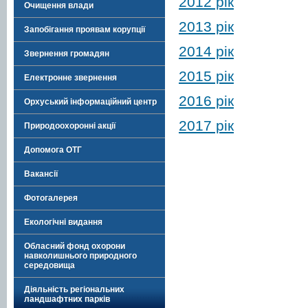
2012 рік
Очищення влади
2013 рік
Запобігання проявам корупції
2014 рік
Звернення громадян
2015 рік
Електронне звернення
2016 рік
Орхуський інформаційний центр
2017 рік
Природоохоронні акції
Допомога ОТГ
Вакансії
Фотогалерея
Екологічні видання
Обласний фонд охорони
навколишнього природного
середовища
Діяльність регіональних
ландшафтних парків