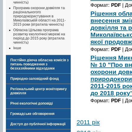
чинність)
Формат:
PDF
| До
Програма охорони довкілля та
Рішення обла
раціональногого
природокористування в
внесення змі
Миколаївськіій області на 2011-
2015 роки (втратила чинність)
довкілля та
Обласна Цільова програма
Миколаївської
розвитку екологічної мережі на
період до 2015 року (втратила
якої продовж
чинність)
Інше
Формат:
PDF
| До
Рішення Мико
Постійно діюча обласна комісія з
№ 10 "Про вн
питань поводження з
безхазяйними відходами
охорони довк
природокорис
Природно-заповідний фонд
2011-2015 рок
Регіональний центр моніторингу
до 2018 року
довкілля
Формат:
PDF
| До
Річні екологічні доповіді
Громадське обговорення
2011 рік
Доступ до публічної інформації