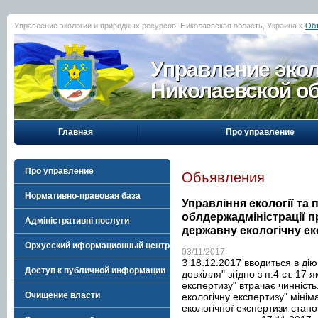
Управление экологии и природных ресурсов. Николаевская область, Украина »
Об
Управление эко
Николаевской о
Главная
Про управление
Про управление
Объявления
Нормативно-правовая база
Управління екології та
облдержадміністрації 
Адміністративні послуги
державну екологічну е
Орхусский иформационный центр
03/11/2017
З 18.12.2017 вводиться в дію
Доступ к публичной информации
довкілля" згідно з п.4 ст. 17
експертизу" втрачає чинність
Очищение власти
екологічну експертизу" міні
екологічної експертизи стан