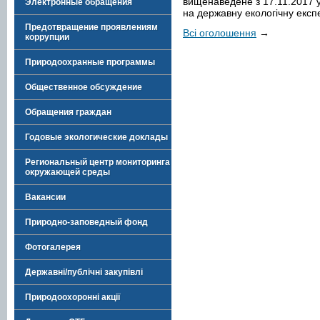
вищенаведене з 17.11.2017 
Электронные обращения
на державну екологічну експ
Предотвращение проявлениям
Всі оголошення
→
коррупции
Природоохранные программы
Общественное обсуждение
Обращения граждан
Годовые экологические доклады
Региональный центр мониторинга
окружающей среды
Вакансии
Природно-заповедный фонд
Фотогалерея
Державні/публічні закупівлі
Природоохоронні акції