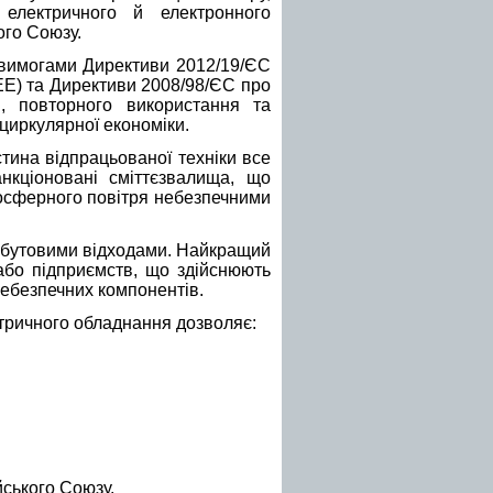
 електричного й електронного
ого Союзу.
з вимогами Директиви 2012/19/ЄС
EE) та Директиви 2008/98/ЄС про
я, повторного використання та
 циркулярної економіки.
тина відпрацьованої техніки все
нкціоновані сміттєзвалища, що
мосферного повітря небезпечними
обутовими відходами. Найкращий
 або підприємств, що здійснюють
небезпечних компонентів.
тричного обладнання дозволяє:
ського Союзу.