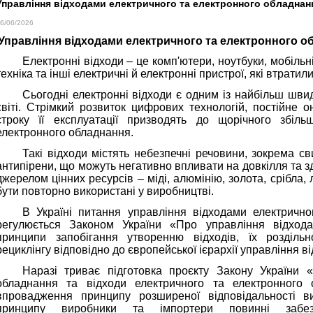
Управління відходами електричного та електронного обладнанн
6/06/2026
Управління відходами електричного та електронного об
Електронні відходи – це комп'ютери, ноутбуки, мобільн
техніка та інші електричні й електронні пристрої, які втратил
Сьогодні електронні відходи є одним із найбільш швид
світі. Стрімкий розвиток цифрових технологій, постійне 
строку її експлуатації призводять до щорічного збіль
електронного обладнання.
Такі відходи містять небезпечні речовини, зокрема св
антипірени, що можуть негативно впливати на довкілля та з
джерелом цінних ресурсів – міді, алюмінію, золота, срібла, л
бути повторно використані у виробництві.
В Україні питання управління відходами електрично
регулюється Законом України «Про управління відхода
принципи запобігання утворенню відходів, їх розділь
рециклінгу відповідно до європейської ієрархії управління в
Наразі триває підготовка проєкту Закону України 
обладнання та відходи електричного та електронного 
впровадження принципу розширеної відповідальності в
принципу виробники та імпортери повинні забезп