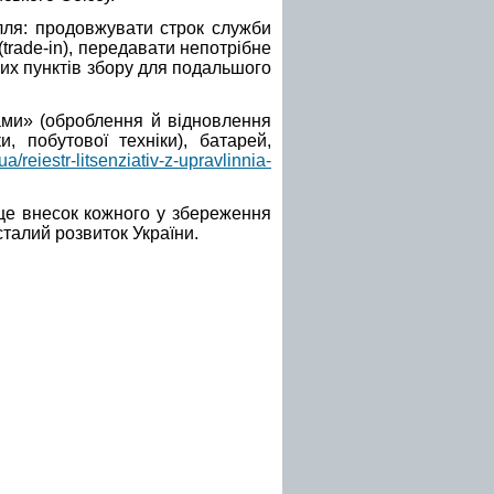
лля: продовжувати строк служби
trade-in), передавати непотрібне
их пунктів збору для подальшого
дами» (оброблення й відновлення
, побутової техніки), батарей,
ua/reiestr-litsenziativ-z-upravlinnia-
це внесок кожного у збереження
талий розвиток України.