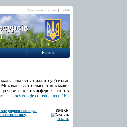
Українська |
Русский
|
English
есурсів
ї
Новини
кої діяльності, подані суб’єктами
 Миколаївської обласної військової
х речовин в атмосферне повітря
нням:
docs.google.com/document/d/1-
3545
Kb
стану додержання прав
 воєнного стану
скачать