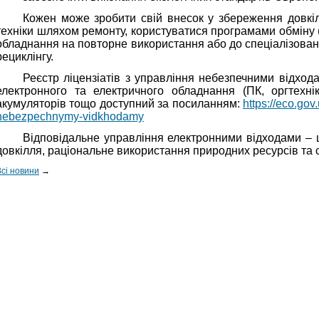
Кожен може зробити свій внесок у збереження довкі
техніки шляхом ремонту, користуватися програмами обміну (
обладнання на повторне використання або до спеціалізован
рециклінгу.
Реєстр ліцензіатів з управління небезпечними відхо
електронного та електричного обладнання (ПК, оргтехніки
акумуляторів тощо доступний за посиланням:
https://eco.gov.
nebezpechnymy-vidkhodamy
Відповідальне управління електронними відходами – 
довкілля, раціональне використання природних ресурсів та с
Всі новини
→