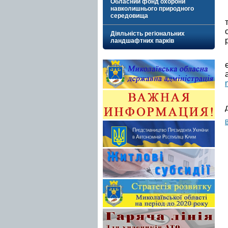
Обласний фонд охорони
навколишнього природного
середовища
Діяльність регіональних
ландшафтних парків