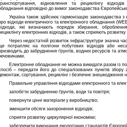
транспортування, відновлення та рециклінгу відходів
обладнання відповідно до вимог законодавства Європейськ
Україна також здійснює гармонізацію законодавства 
про відходи електричного та електронного обладнання (WE
відходи, які визначають порядок збирання, обробленн
рециклінгу електронних відходів, а також сприяють розвитку
Через недостатній розвиток інфраструктури значна час
ще потрапляє на полігони побутових відходів або неса
призводить до забруднення ґрунтів, водних ресурсів та ат
речовинами.
Електронне обладнання не можна викидати разом із п
спосіб – передати його до спеціалізованих пунктів збору
демонтаж, сортування, рециклінг і безпечне знешкодження 
Правильне управління відходами електронного та елек
запобігти забрудненню ґрунтів, води та повітря;
повернути цінні матеріали у виробництво;
зменшити обсяги захоронення відходів;
сприяти розвитку циркулярної економіки;
забезпечити виконання екологічних стандартів Європей