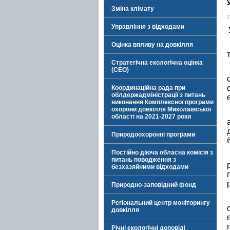
Зміна клімату
2
Управління з відходами
Оцінка впливу на довкілля
Стратегічна екологічна оцінка
(СЕО)
Координаційна рада при
облдержадміністрації з питань
виконання Комплексної програми
охорони довкілля Миколаївської
області на 2021-2027 роки
Природоохоронні програми
Постійно діюча обласна комісія з
питань поводження з
безхазяйними відходами
Природно-заповідний фонд
Регіональний центр моніторингу
довкілля
Річні екологічні доповіді