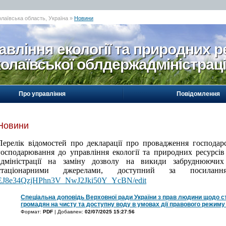
олаївська область, Україна »
Новини
авління екології та природних р
олаївської облдержадміністраці
Про управління
Повідомлення
Новини
Перелік відомостей про декларації про провадження господарсь
господарювання до
у
правління екології та природних ресурсів
адміністрації на заміну дозволу на викиди забруднюючи
стаціонарними джерелами, доступний за посила
EJ8e34QzjHPhn3V_NwJ2Jki50Y_YcBN/edit
Спеціальна доповідь Верховної ради України з прав людини щодо 
громадян на чисту та доступну воду в умовах дії правового режиму
Формат:
PDF
| Добавлен:
02/07/2025 15:27:56