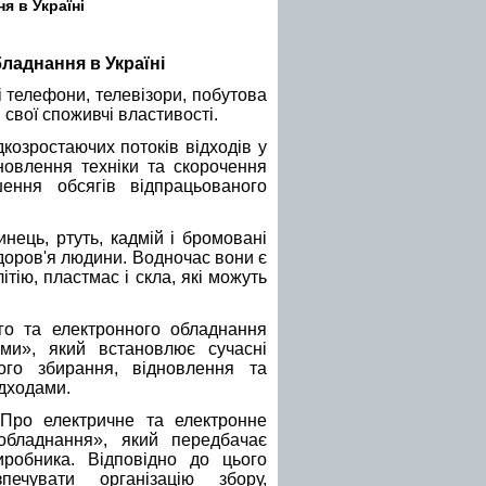
я в Україні
ладнання в Україні
і телефони, телевізори, побутова
и свої споживчі властивості.
козростаючих потоків відходів у
оновлення техніки та скорочення
шення обсягів відпрацьованого
инець, ртуть, кадмій і бромовані
доров'я людини. Водночас вони є
ітію, пластмас і скла, які можуть
го та електронного обладнання
ми», який встановлює сучасні
ного збирання, відновлення та
ідходами.
«Про електричне та електронне
обладнання», який передбачає
иробника. Відповідно до цього
ечувати організацію збору,