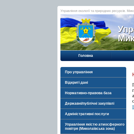
Управління екології та природних ресурсів. Мик
Упр
Мик
Головна
Про управління
Відкриті дані
Нормативно-правова база
Державні/публічні закупівлі
Адміністративні послуги
Управління якістю атмосферного
повітря (Миколаївська зона)