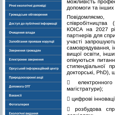
можливість профес
Річні екологічні доповіді
допомоги та інших
Громадське обговорення
Повідомляємо,
співробітництва 
Доступ до публічної інформації
КОІСА на 2027 рі
Очищення влади
партнерів для спр
участі запрошують
Запобігання проявам корупції
самоврядування, і
Звернення громадян
вищої освіти, інши
опікуються питан
Електронне звернення
стипендіальної п
Орхуський інформаційний центр
докторські, PhD),
Природоохоронні акції
 електронного
Допомога ОТГ
магістратури);
Вакансії
 цифрові інноваці
Фотогалерея
 розбудова спр
Екологічні видання