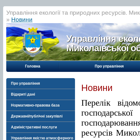
Управління екології та природних ресурсів. Мик
»
Новини
Управління еколо
Миколаївської о
Головна
Про управління
Про управління
Новини
Відкриті дані
Перелік відом
Нормативно-правова база
господарськ
Державні/публічні закупівлі
господарюван
Адміністративні послуги
ресурсів Микола
Управління якістю атмосферного