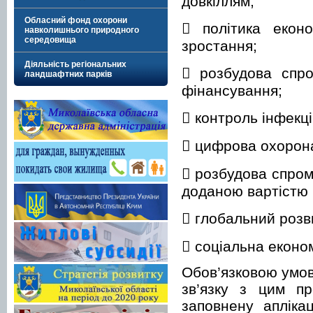
довкіллям;
Обласний фонд охорони
 політика еконо
навколишнього природного
середовища
зростання;
Діяльність регіональних
 розбудова спро
ландшафтних парків
фінансування;
 контроль інфекц
 цифрова охорона
 розбудова спром
доданою вартістю 
 глобальний розв
 соціальна економ
Обов’язковою умов
зв’язку з цим пр
заповнену апліка