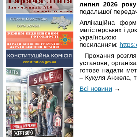
липня 2026 року
подальшої передачі
Аплікаційна форм
магістерських і до
українсь
посиланням:
https
Прохання розглян
установи, організ
готове надати мет
– Кукуля Анжела, т
Всі новини
→