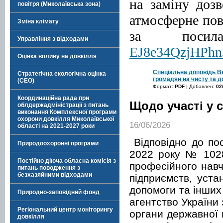
на заміну доз
повітря (Миколаївська зона)
атмосферне пов
Зміна клімату
за поси
Управління з відходами
EJ8e34QzjHPhn
Оцінка впливу на довкілля
Спеціальна доповідь В
Стратегічна екологічна оцінка
громадян на чисту та д
(СЕО)
Формат:
PDF
| Добавлен:
02
Координаційна рада при
Щодо участі у 
облдержадміністрації з питань
виконання Комплексної програми
охорони довкілля Миколаївської
16/06/2026
області на 2021-2027 роки
Відповідно до пос
Природоохоронні програми
2022 року № 1028
Постійно діюча обласна комісія з
професійного навч
питань поводження з
безхазяйними відходами
підприємств, уста
допомоги та інших
Природно-заповідний фонд
агентство України
Регіональний центр моніторингу
органи державної в
довкілля