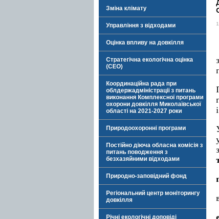
Зміна клімату
1
Управління з відходами
Оцінка впливу на довкілля
Стратегічна екологічна оцінка
(СЕО)
Координаційна рада при
облдержадміністрації з питань
виконання Комплексної програми
охорони довкілля Миколаївської
області на 2021-2027 роки
Природоохоронні програми
Постійно діюча обласна комісія з
питань поводження з
безхазяйними відходами
Природно-заповідний фонд
Регіональний центр моніторингу
довкілля
Річні екологічні доповіді