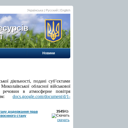
Українська |
Русский
|
English
есурсів
ї
Новини
кої діяльності, подані суб’єктами
 Миколаївської обласної військової
х речовин в атмосферне повітря
нням:
docs.google.com/document/d/1-
3545
Kb
стану додержання прав
 воєнного стану
скачать