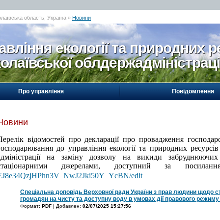
олаївська область, Україна »
Новини
авління екології та природних р
олаївської облдержадміністраці
Про управління
Повідомлення
Новини
Перелік відомостей про декларації про провадження господарсь
господарювання до
у
правління екології та природних ресурсів
адміністрації на заміну дозволу на викиди забруднюючи
стаціонарними джерелами, доступний за посила
EJ8e34QzjHPhn3V_NwJ2Jki50Y_YcBN/edit
Спеціальна доповідь Верховної ради України з прав людини щодо 
громадян на чисту та доступну воду в умовах дії правового режиму
Формат:
PDF
| Добавлен:
02/07/2025 15:27:56