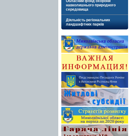
Обласний фонд охорони
навколишнього природного
середовища
Діяльність регіональних
ландшафтних парків