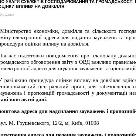
ДО УВАГИ СУБ’ЄКТІВ ГОСПОДАРЮВАННЯ ТА ГРОМАДСЬКОСТІ 
ОЦІНКИ ВПЛИВУ НА ДОВКІЛЛЯ
9/02/2026
Міністерство економіки, довкілля та сільського госпо
зміну електронної адреси для надання зауважень та про
процедури оцінки впливу на довкілля.
Під час підготовки повідомлення про плановану діяльні
громадського обговорення звіту з ОВД важливо правильн
і електронної адреси для подання зауважень та пропозицій
У разі якщо процедура оцінки впливу на довкілля здійс
уповноважений центральний орган, для забезпечення н
зауважень і пропозицій громадськості у документації н
такі контактні дані
:
поштова адреса для надсилання зауважень і пропозиці
вул. М. Грушевського, 12/2, м. Київ, 01008
електронна адреса для подання зауважень і пропозицій