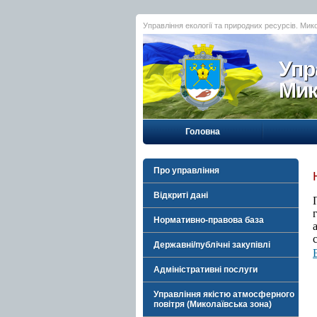
Управління екології та природних ресурсів. Мик
Упр
Мик
Головна
Про управління
Відкриті дані
Нормативно-правова база
Державні/публічні закупівлі
Адміністративні послуги
Управління якістю атмосферного
повітря (Миколаївська зона)