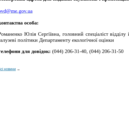
ovd@me.gov.ua
контактна особа:
Романенко Юлія Сергіївна,
головний спеціаліст відділу 
галузеві політики Департаменту екологічної оцінки
телефони для довідок:
(044) 206-31-40, (044) 206-31-50
Всі новини
→