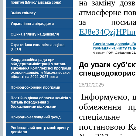
на заміну доз
повітря (Миколаївська зона)
атмосферне пов
Зміна клімату
за поси
Управління з відходами
EJ8e34QzjHPhn
Оцінка впливу на довкілля
Спеціальна доповідь В
Стратегічна екологічна оцінка
громадян на чисту та д
(СЕО)
Формат:
PDF
| Добавлен:
02
Координаційна рада при
До уваги суб’є
облдержадміністрації з питань
виконання Комплексної програми
спецводокорис
охорони довкілля Миколаївської
області на 2021-2027 роки
28/10/2025
Природоохоронні програми
Інформуємо, щ
Постійно діюча обласна комісія з
питань поводження з
обмеження пр
безхазяйними відходами
спеціальне 
Природно-заповідний фонд
постановою Ка
Регіональний центр моніторингу
довкілля