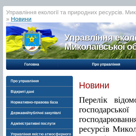
Управління екології та природних ресурсів. Мик
»
Новини
Управління еколо
Миколаївської о
Головна
Про управління
Про управління
Новини
Відкриті дані
Перелік відом
Нормативно-правова база
господарськ
Державні/публічні закупівлі
господарюван
Адміністративні послуги
ресурсів Микола
Управління якістю атмосферного