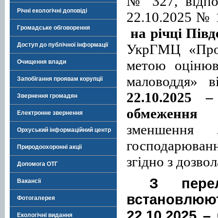
№ 327, відпо
Річні екологічні доповіді
22.10.2025 № 
Громадське обговорення
на річці Півд
УкрГМЦ «Про
Доступ до публічної інформації
метою оцінюв
Очищення влади
маловоддя» 
Запобігання проявам корупції
22.10.2025 –
Звернення громадян
обмеження 
Електронне звернення
зменшення 
Орхуський інформаційний центр
господарюван
Природоохоронні акції
згідно з дозво
Допомога ОТГ
З перел
Вакансії
встановлю
Фотогалерея
22.10.2025 –
Екологічні видання