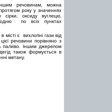
іншим речовинам, можна
 протягом року у значеннях
у сірки, оксиду вуглецю,
 водню по всіх пунктах
 місті є вихлопні гази
від
 цієї речовини порівняно з
ь паливо. Іншим джерелом
егід також формується в
нні метану.