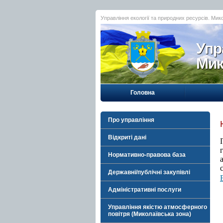
Управління екології та природних ресурсів. Мик
Упр
Мик
Головна
Про управління
Відкриті дані
Нормативно-правова база
Державні/публічні закупівлі
Адміністративні послуги
Управління якістю атмосферного
повітря (Миколаївська зона)