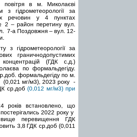
 повітря в м. Миколаєві
 з гідрометеорології за
их речовин у 4 пунктах
 2 – район перетину вул.
. 7-а Поздовжня – вул. 12-
и.
у з гідрометеорології за
ових граничнодопустимих
 концентрацій (ГДК с.д.)
олаєва по формальдегіду.
.доб. формальдегіду по м.
 (0,021 мг/м3), 2023 року -
ГДК ср.доб
(0,012 мг/м3) при
4 років встановлено, що
постерігались 2022 року у
айвище перевищення ГДК
овить 3,8
ГДК ср.доб (0,011