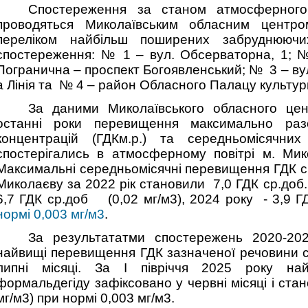
Спостереження за станом атмосферного
проводяться Миколаївським обласним центром
переліком найбільш поширених забруднююч
спостереження: № 1 – вул. Обсерваторна, 1; №
Погранична – проспект Богоявленський; № 3 – вул
а Лінія та № 4 – район Обласного Палацу культур
За даними Миколаївського обласного цент
останні роки перевищення максимально раз
концентрацій (ГДКм.р.) та середньомісячних
спостерігались в атмосферному повітрі м. Мик
Максимальні середньомісячні перевищення ГДК ср
Миколаєву за 2022 рік становили 7,0 ГДК ср.доб.
6,7 ГДК ср.доб (0,02 мг/м3), 2024 року - 3,9 
нормі 0,003 мг/м3
.
За результататми спостережень 2020-202
найвищі перевищення ГДК зазначеної речовини с
липні місяці. За І півріччя 2025 року н
формальдегіду зафіксовано у червні місяці і стан
мг/м3) при нормі 0,003 мг/м3.