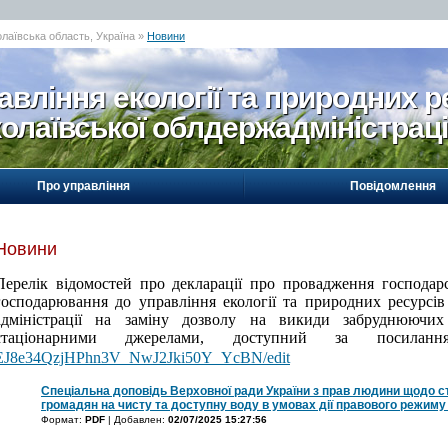
олаївська область, Україна »
Новини
авління екології та природних р
олаївської облдержадміністраці
Про управління
Повідомлення
Новини
Перелік відомостей про декларації про провадження господарсь
господарювання до
у
правління екології та природних ресурсів
адміністрації на заміну дозволу на викиди забруднюючи
стаціонарними джерелами, доступний за посила
EJ8e34QzjHPhn3V_NwJ2Jki50Y_YcBN/edit
Спеціальна доповідь Верховної ради України з прав людини щодо 
громадян на чисту та доступну воду в умовах дії правового режиму
Формат:
PDF
| Добавлен:
02/07/2025 15:27:56