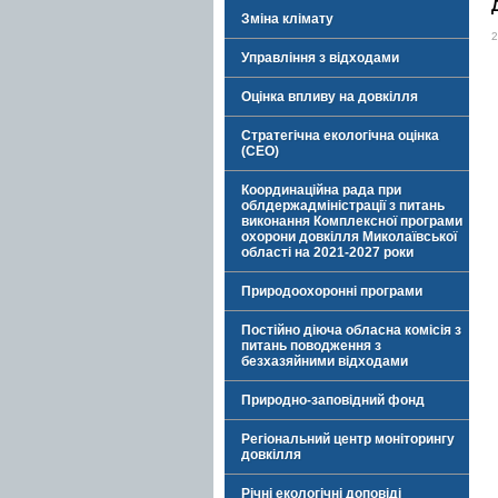
Зміна клімату
2
Управління з відходами
Оцінка впливу на довкілля
Стратегічна екологічна оцінка
(СЕО)
Координаційна рада при
облдержадміністрації з питань
виконання Комплексної програми
охорони довкілля Миколаївської
області на 2021-2027 роки
Природоохоронні програми
Постійно діюча обласна комісія з
питань поводження з
безхазяйними відходами
Природно-заповідний фонд
Регіональний центр моніторингу
довкілля
Річні екологічні доповіді