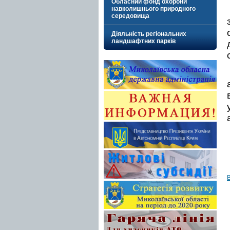
Обласний фонд охорони
навколишнього природного
середовища
Діяльність регіональних
ландшафтних парків