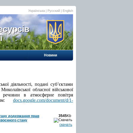
Українська |
Русский
|
English
есурсів
ї
Новини
кої діяльності, подані суб’єктами
 Миколаївської обласної військової
х речовин в атмосферне повітря
нням:
docs.google.com/document/d/1-
3545
Kb
стану додержання прав
 воєнного стану
скачать