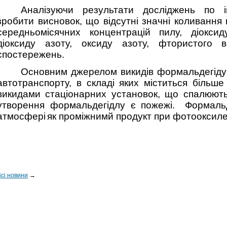
Аналізуючи результати досліджень по 
зробити висновок, що відсутні значні коливання
середньомісячних концентрацій пилу, діоксид
діоксиду азоту, оксиду азоту, фтористого
спостережень.
Основним джерелом викидів формальдегіду в
автотранспорту, в складі яких міститься більше
викидами стаціонарних установок, що спалюют
утворення формальдегідлу є пожежі.
Формальд
атмосфері
як проміжнимй продукт при фотооксиле
Всі новини
→