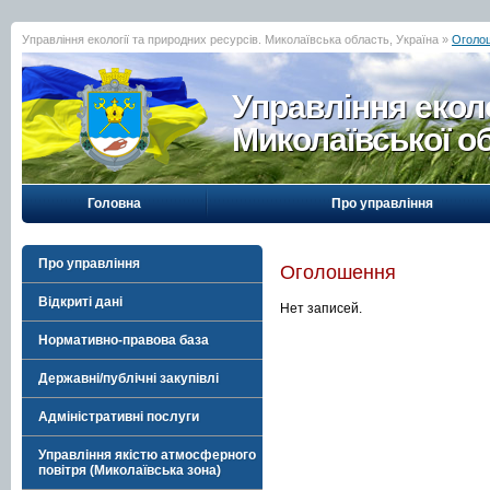
Управління екології та природних ресурсів. Миколаївська область, Україна »
Оголо
Управління еколо
Миколаївської о
Головна
Про управління
Про управління
Оголошення
Відкриті дані
Нет записей.
Нормативно-правова база
Державні/публічні закупівлі
Адміністративні послуги
Управління якістю атмосферного
повітря (Миколаївська зона)