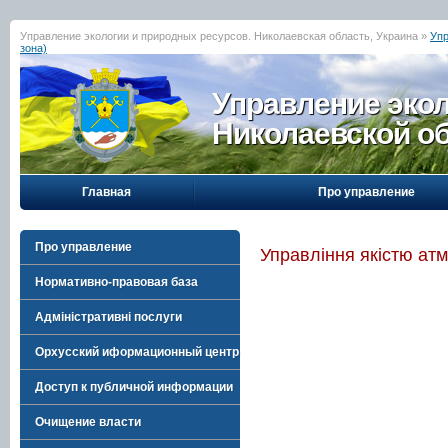
Управление экологии и природных ресурсов. Николаевская область, Украина »
Упр
зона)
Управление эко
Николаевской о
Главная
Про управление
Про управление
Управління якістю ат
Нормативно-правовая база
Адміністративні послуги
Орхусский иформационный центр
Доступ к публичной информации
Очищение власти