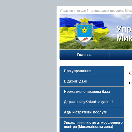
Управління екології та природних ресурсів. Мик
Упр
Мик
Головна
Про управління
Відкриті дані
Н
Нормативно-правова база
Державні/публічні закупівлі
Адміністративні послуги
Управління якістю атмосферного
повітря (Миколаївська зона)