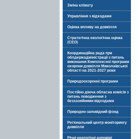
Зміна клімату
Управління з відходами
Оцінка впливу на довкілля
Стратегічна екологічна оцінка
(СЕО)
Координаційна рада при
облдержадміністрації з питань
виконання Комплексної програми
охорони довкілля Миколаївської
області на 2021-2027 роки
Природоохоронні програми
Постійно діюча обласна комісія з
питань поводження з
безхазяйними відходами
Природно-заповідний фонд
Регіональний центр моніторингу
довкілля
Річні екологічні доповіді