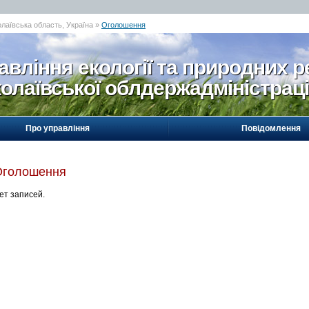
олаївська область, Україна »
Оголошення
авління екології та природних р
олаївської облдержадміністраці
Про управління
Повідомлення
Оголошення
ет записей.