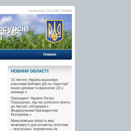
Українська |
Русский
|
English
есурсів
ї
Новини
НОВИНИ ОБЛАСТI
15 лютого Україна вшановує
учасників бойових дій на території
інших держав та відзначає 29-у
річницю »
Президент України Петро
Порошенко, під час робочого візиту
до Австрії, обговорив з
Федеральним Президентом
Республіки »
Миколаївська область має
можливості для розвитку логістики
– внутрішніх перевезень як