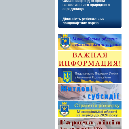
Обласний фонд охорони
навколишнього природного
середовища
Діяльність регіональних
ландшафтних парків