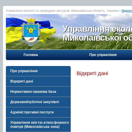
Управління екології та природних ресурсів. Миколаївська область, Україна »
Відкрит
Управління еколо
Миколаївської о
Головна
Про управління
Про управління
Відкриті дані
Відкриті дані
Нормативно-правова база
Державні/публічні закупівлі
Адміністративні послуги
Управління якістю атмосферного
повітря (Миколаївська зона)