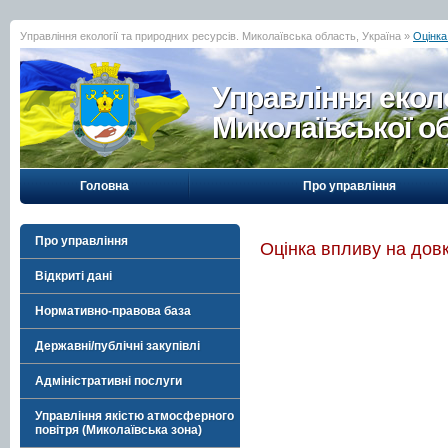
Управління екології та природних ресурсів. Миколаївська область, Україна »
Оцінка
Управління еколо
Миколаївської о
Головна
Про управління
Про управління
Оцінка впливу на дов
Відкриті дані
Нормативно-правова база
Державні/публічні закупівлі
Адміністративні послуги
Управління якістю атмосферного
повітря (Миколаївська зона)