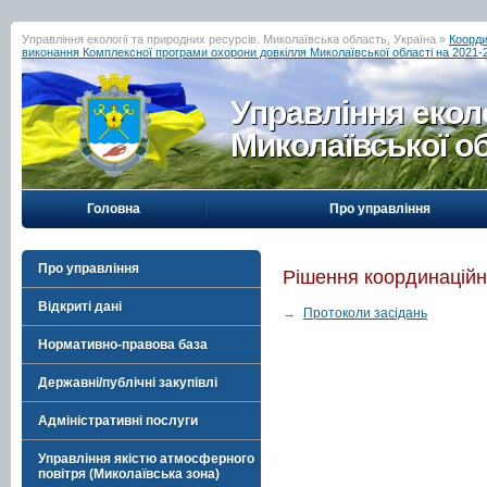
Управління екології та природних ресурсів. Миколаївська область, Україна »
Коорди
виконання Комплексної програми охорони довкілля Миколаївської області на 2021-
Управління еколо
Миколаївської о
Головна
Про управління
Про управління
Рішення координаційн
Відкриті дані
→
Протоколи засідань
Нормативно-правова база
Державні/публічні закупівлі
Адміністративні послуги
Управління якістю атмосферного
повітря (Миколаївська зона)