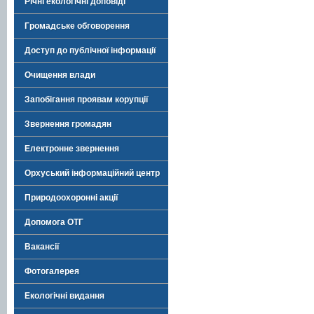
Річні екологічні доповіді
Громадське обговорення
Доступ до публічної інформації
Очищення влади
Запобігання проявам корупції
Звернення громадян
Електронне звернення
Орхуський інформаційний центр
Природоохоронні акції
Допомога ОТГ
Вакансії
Фотогалерея
Екологічні видання