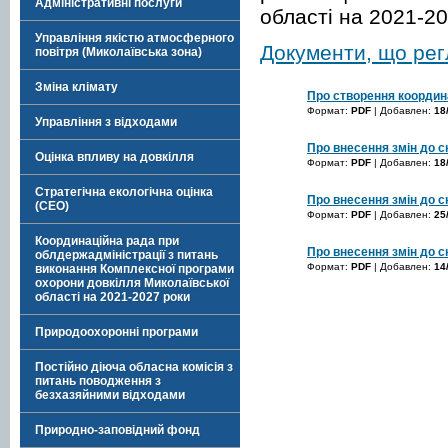
Адміністративні послуги
області на 2021-2
Управління якістю атмосферного
Документи, що рег
повітря (Миколаївська зона)
Зміна клімату
Про створення координ
Формат:
PDF
| Добавлен:
18
Управління з відходами
Про внесення змін до с
Оцінка впливу на довкілля
Формат:
PDF
| Добавлен:
18
Стратегічна екологічна оцінка
Про внесення змін до с
(СЕО)
Формат:
PDF
| Добавлен:
25
Координаційна рада при
Про внесення змін до с
облдержадміністрації з питань
Формат:
PDF
| Добавлен:
14
виконання Комплексної програми
охорони довкілля Миколаївської
області на 2021-2027 роки
Природоохоронні програми
Постійно діюча обласна комісія з
питань поводження з
безхазяйними відходами
Природно-заповідний фонд