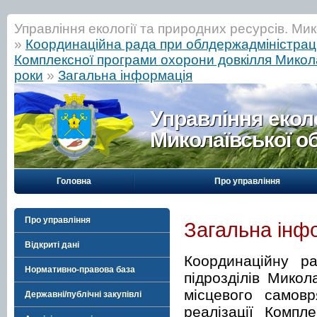
Управління екології та природних ресурсів. Мик
»
Координаційна рада при облдержадміністраці
Комплексної програми охорони довкілля Микола
роки
»
Загальна інформація
Управління еколо
Миколаївської о
Головна
Про управління
Про управління
Загальна інф
Відкриті дані
Координаційну р
Нормативно-правова база
підрозділів Микол
місцевого самовр
Державні/публічні закупівлі
реалізації Компл