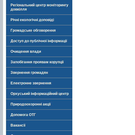
Регіональний центр моніторингу
довкілля
Річні екологічні доповіді
Громадське обговорення
Доступ до публічної інформації
Очищення влади
Запобігання проявам корупції
Звернення громадян
Електронне звернення
Орхуський інформаційний центр
Природоохоронні акції
Допомога ОТГ
Вакансії