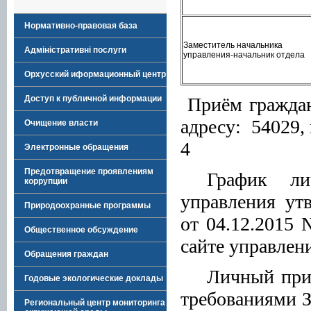
Нормативно-правовая база
Заместитель начальника
Адміністративні послуги
управления-начальник отдела
Орхусский иформационный центр
Приём гражда
Доступ к публичной информации
адресу: 54029, 
Очищение власти
4
Электронные обращения
Предотвращение проявлениям
График ли
коррупции
управления ут
Природоохранные программы
от 04.12.2015
Общественное обсуждение
сайте управлен
Обращения граждан
Личный приё
Годовые экологические доклады
требованиями 
Региональный центр мониторинга