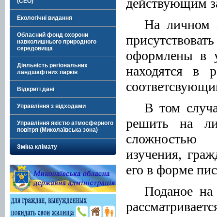
действующим з
(СЕО)
Екологічні видання
На личном 
Обласний фонд охорони
присутствовать
навколишнього природного
середовища
оформлены в у
Діяльність регіональних
находятся в р
ландшафтних парків
соответсвующи
Відкриті дані
В том случа
Управління з відходами
решить на ли
Управління якістю атмосферного
повітря (Миколаївська зона)
сложностью 
Зміна клімату
изучения, гра
его в форме пи
Поданое на
рассматривает