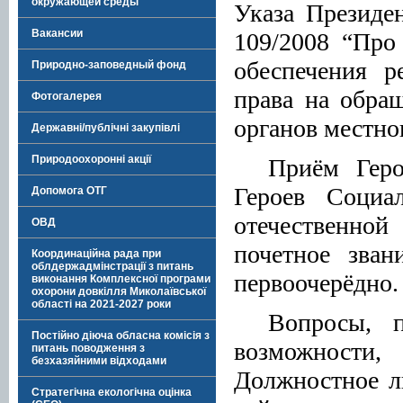
окружающей среды
Указа Президе
Вакансии
109/2008 “Про
обеспечения р
Природно-заповедный фонд
права на обра
Фотогалерея
органов местно
Державні/публічні закупівлі
Природоохоронні акції
Приём Геро
Героев Социа
Допомога ОТГ
отечественно
ОВД
почетное зван
Координаційна рада при
облдержадмінстрації з питань
первоочерёдно.
виконання Комплексної програми
охорони довкілля Миколаївської
області на 2021-2027 роки
Вопросы, 
Постійно діюча обласна комісія з
возможности,
питань поводження з
безхазяйними відходами
Должностное ли
Стратегічна екологічна оцінка