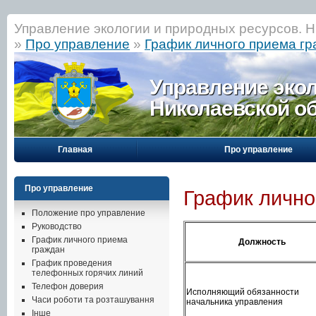
Управление экологии и природных ресурсов. Н
»
Про управление
»
График личного приема г
Управление эко
Николаевской о
Главная
Про управление
Про управление
График лично
Положение про управление
Руководство
График личного приема
Должность
граждан
График проведения
телефонных горячих линий
Телефон доверия
Исполняющий обязанности
Часи роботи та розташування
начальника управления
Інше