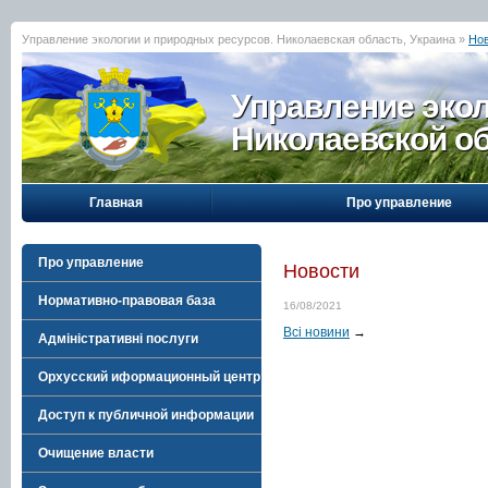
Управление экологии и природных ресурсов. Николаевская область, Украина »
Но
Управление эко
Николаевской о
Главная
Про управление
Про управление
Новости
Нормативно-правовая база
16/08/2021
Всі новини
→
Адміністративні послуги
Орхусский иформационный центр
Доступ к публичной информации
Очищение власти