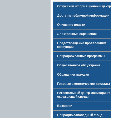
Орхусский иформационный центр
Доступ к публичной информации
Очищение власти
Электронные обращения
Предотвращение проявлениям
коррупции
Природоохранные программы
Общественное обсуждение
Обращения граждан
Годовые экологические доклады
Региональный центр мониторинга
окружающей среды
Вакансии
Природно-заповедный фонд