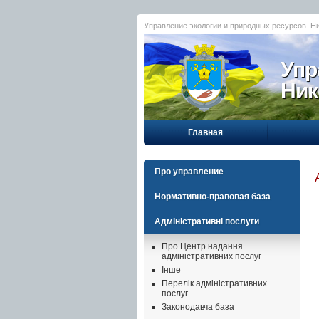
Управление экологии и природных ресурсов. Н
Упр
Ник
Главная
Про управление
Нормативно-правовая база
Адміністративні послуги
Про Центр надання
адміністративних послуг
Інше
Перелік адміністративних
послуг
Законодавча база