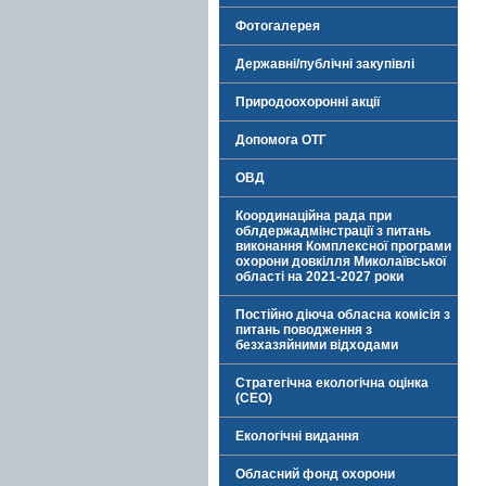
Фотогалерея
Державні/публічні закупівлі
Природоохоронні акції
Допомога ОТГ
ОВД
Координаційна рада при
облдержадмінстрації з питань
виконання Комплексної програми
охорони довкілля Миколаївської
області на 2021-2027 роки
Постійно діюча обласна комісія з
питань поводження з
безхазяйними відходами
Стратегічна екологічна оцінка
(СЕО)
Екологічні видання
Обласний фонд охорони