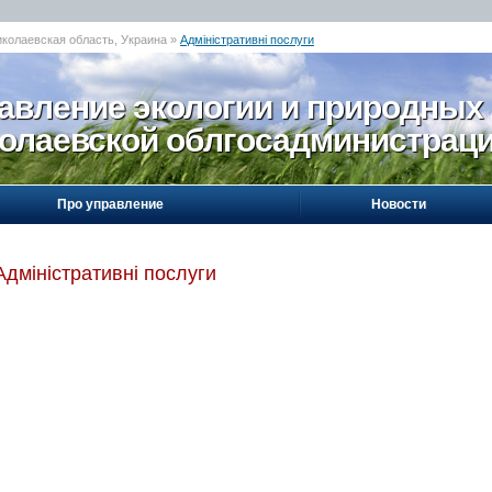
иколаевская область, Украина »
Адміністративні послуги
авление экологии и природных
олаевской облгосадминистрац
Про управление
Новости
Адміністративні послуги