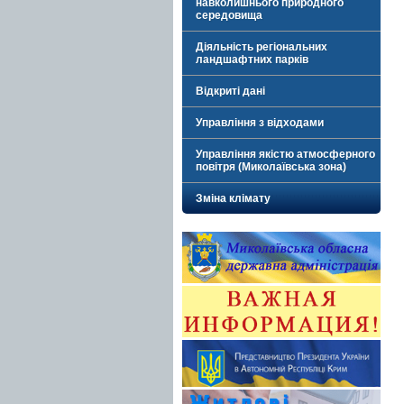
навколишнього природного
середовища
Діяльність регіональних
ландшафтних парків
Відкриті дані
Управління з відходами
Управління якістю атмосферного
повітря (Миколаївська зона)
Зміна клімату