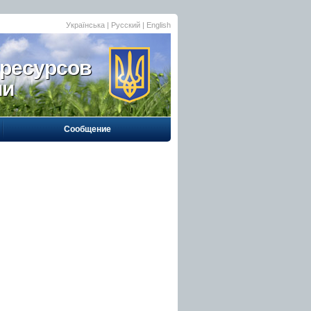
Українська
| Русский |
English
 ресурсов
ии
Сообщение