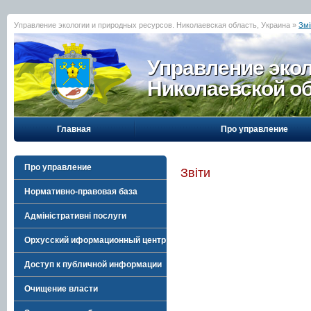
Управление экологии и природных ресурсов. Николаевская область, Украина »
Змі
Управление эко
Николаевской о
Главная
Про управление
Про управление
Звіти
Нормативно-правовая база
Адміністративні послуги
Орхусский иформационный центр
Доступ к публичной информации
Очищение власти