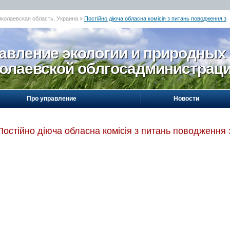
иколаевская область, Украина »
Постійно діюча обласна комісія з питань поводження з
авление экологии и природных
олаевской облгосадминистрац
Про управление
Новости
Постійно діюча обласна комісія з питань поводження