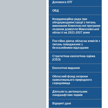
Допомога ОТГ
ОВД
Координаційна рада при
облдержадмінстрації з питань
виконання Комплексної програми
охорони довкілля Миколаївської
області на 2021-2027 роки
Постійно діюча обласна комісія з
питань поводження з
безхазяйними відходами
Стратегічна екологічна оцінка
(СЕО)
Екологічні видання
Обласний фонд охорони
навколишнього природного
середовища
Діяльність регіональних
ландшафтних парків
Відкриті дані