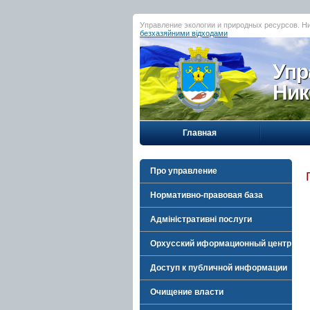
Управление экологии и природных ресурсов. Н
безхазяйними відходами
Упр
Ник
Главная
Про управление
Нормативно-правовая база
Адміністративні послуги
Орхусский иформационный центр
Доступ к публичной информации
Очищение власти