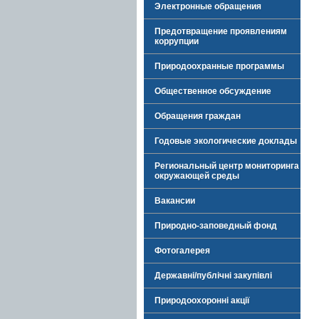
Электронные обращения
Предотвращение проявлениям
коррупции
Природоохранные программы
Общественное обсуждение
Обращения граждан
Годовые экологические доклады
Региональный центр мониторинга
окружающей среды
Вакансии
Природно-заповедный фонд
Фотогалерея
Державні/публічні закупівлі
Природоохоронні акції