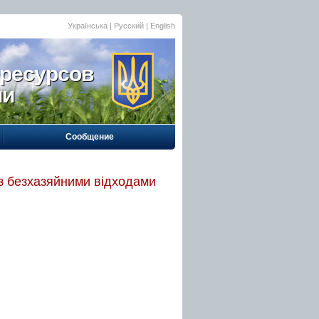
Українська
| Русский |
English
 ресурсов
ии
Сообщение
 з безхазяйними відходами