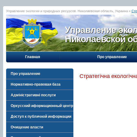
Управление экологии и природных ресурсов. Николаевская область, Украина »
Стр
Управление эко
Николаевской о
Главная
Про управление
Про управление
Стратегічна екологічн
Нормативно-правовая база
Адміністративні послуги
Орхусский иформационный центр
Доступ к публичной информации
Очищение власти