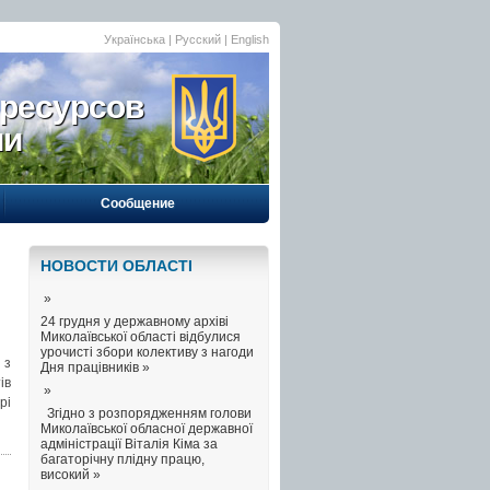
Українська
| Русский |
English
 ресурсов
ии
Сообщение
НОВОСТИ ОБЛАСТI
»
24 грудня у державному архіві
Миколаївської області відбулися
урочисті збори колективу з нагоди
 з
Дня працівників »
ів
»
рі
Згідно з розпорядженням голови
Миколаївської обласної державної
адміністрації Віталія Кіма за
багаторічну плідну працю,
високий »