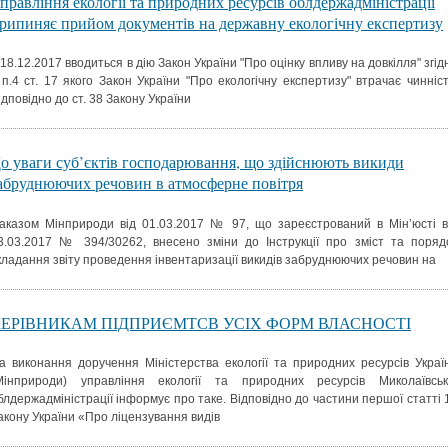
правління екології та природних ресурсів облдержадміністрації
рипиняє прийом документів на державну екологічну експертизу
 18.12.2017 вводиться в дію Закон України "Про оцінку впливу на довкілля" згід
 п.4 ст. 17 якого Закон України "Про екологічну експертизу" втрачає чинніст
ідповідно до ст. 38 Закону України
о уваги суб’єктів господарювання, що здійснюють викиди
абруднюючих речовин в атмосферне повітря
аказом Мінприроди від 01.03.2017 № 97, що зареєстрований в Мін’юсті в
3.03.2017 № 394/30262, внесено зміни до Інструкції про зміст та поряд
кладання звіту проведення інвентаризації викидів забруднюючих речовин на
КЕРІВНИКАМ ПІДПРИЄМТСВ УСІХ ФОРМ ВЛАСНОСТІ
а виконання доручення Міністерства екології та природних ресурсів Украї
Мінприроди) управління екології та природних ресурсів Миколаївськ
блдержадміністрації інформує про таке. Відповідно до частини першої статті 
акону України «Про ліцензування видів