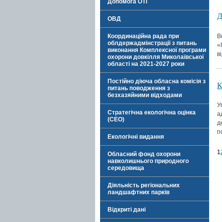
Допомога ОТГ
ОВД
В
Координаційна рада при
облдержадмінстрації з питань
«
виконання Комплексної програми
в
охорони довкілля Миколаївської
області на 2021-2027 роки
Постійно діюча обласна комісія з
питань поводження з
безхазяйними відходами
У
Стратегічна екологічна оцінка
а
(СЕО)
д
п
Екологічні видання
1
Обласний фонд охорони
навколишнього природного
середовища
Діяльність регіональних
ландшафтних парків
Відкриті дані