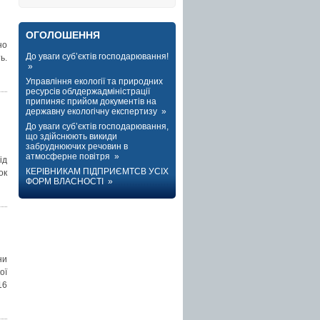
ОГОЛОШЕННЯ
но
До уваги суб’єктів господарювання!
ь.
»
Управління екології та природних
ресурсів облдержадміністрації
припиняє прийом документів на
державну екологічну експертизу »
До уваги суб’єктів господарювання,
що здійснюють викиди
забруднюючих речовин в
атмосферне повітря »
ід
КЕРІВНИКАМ ПІДПРИЄМТСВ УСІХ
ок
ФОРМ ВЛАСНОСТІ »
ни
ої
16