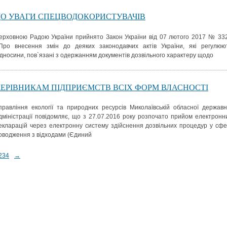
ДО УВАГИ СПЕЦВОДОКОРИСТУВАЧІВ
ерховною Радою України прийнято Закон України від 07 лютого 2017 № 33
Про внесення змін до деяких законодавчих актів України, які регулюю
ідносини, пов`язані з одержанням документів дозвільного характеру щодо
КЕРІВНИКАМ ПІДПРИЄМСТВ ВСІХ ФОРМ ВЛАСНОСТІ
правління екології та природних ресурсів Миколаївській обласної державн
дміністрації повідомляє, що з 27.07.2016 року розпочато прийом електронн
екларацій через електронну систему здійснення дозвільних процедур у сфе
оводження з відходами (Єдиний
2
3
4
→