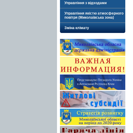
Управління з відходами
Управління якістю атмосферного
повітря (Миколаївська зона)
Зміна клімату