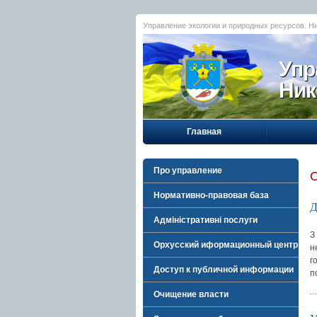
Управление экологии и природных ресурсов. Н
Упр
Ник
Главная
Про управление
Нормативно-правовая база
Д
Адміністративні послуги
З
Орхусский иформационный центр
н
г
Доступ к публичной информации
п
Очищение власти