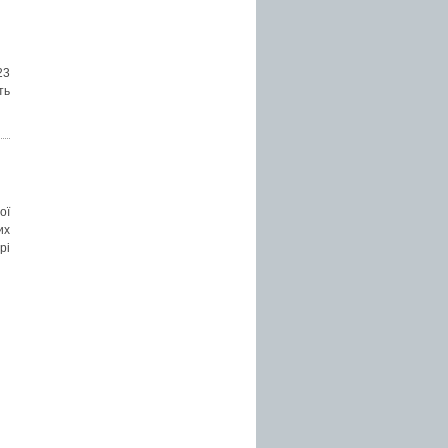
23
ть
ої
их
рі