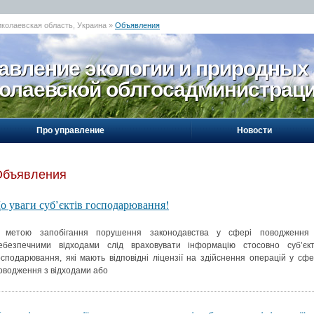
иколаевская область, Украина »
Объявления
авление экологии и природных
олаевской облгосадминистрац
Про управление
Новости
Объявления
о уваги суб’єктів господарювання!
 метою запобігання порушення законодавства у сфері поводження
ебезпечними відходами слід враховувати інформацію стосовно суб’єкт
осподарювання, які мають відповідні ліцензії на здійснення операцій у сфе
оводження з відходами або