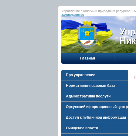
Управление экологии и природных ресурсов. Н
законодавство
Упр
Ник
Главная
Про управление
Нормативно-правовая база
Адміністративні послуги
Орхусский иформационный центр
Доступ к публичной информации
Очищение власти