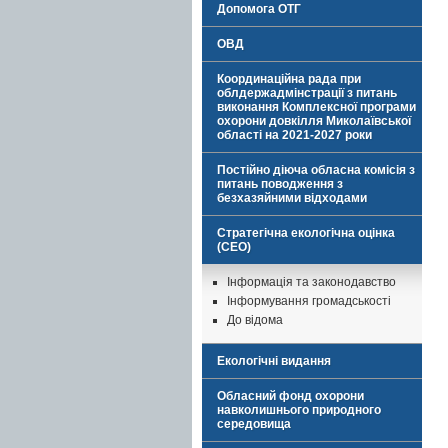
Допомога ОТГ
ОВД
Координаційна рада при
облдержадмінстрації з питань
виконання Комплексної програми
охорони довкілля Миколаївської
області на 2021-2027 роки
Постійно діюча обласна комісія з
питань поводження з
безхазяйними відходами
Стратегічна екологічна оцінка
(СЕО)
Інформація та законодавство
Інформування громадськості
До відома
Екологічні видання
Обласний фонд охорони
навколишнього природного
середовища