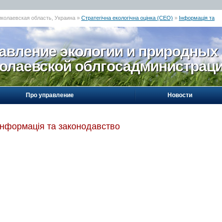
иколаевская область, Украина »
Стратегічна екологічна оцінка (СЕО)
»
Інформація та
авление экологии и природных
олаевской облгосадминистрац
Про управление
Новости
Інформація та законодавство