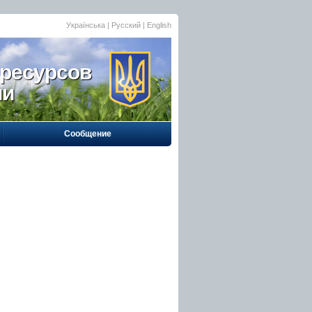
Українська
| Русский |
English
 ресурсов
ии
Сообщение