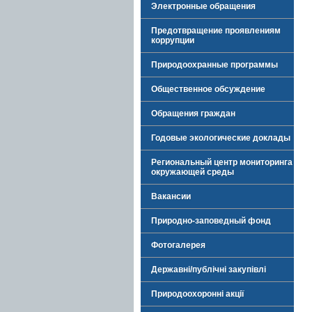
Электронные обращения
Предотвращение проявлениям
коррупции
Природоохранные программы
Общественное обсуждение
Обращения граждан
Годовые экологические доклады
Региональный центр мониторинга
окружающей среды
Вакансии
Природно-заповедный фонд
Фотогалерея
Державні/публічні закупівлі
Природоохоронні акції