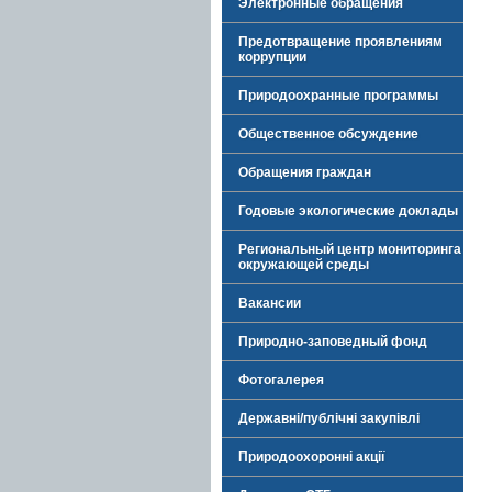
Электронные обращения
Предотвращение проявлениям
коррупции
Природоохранные программы
Общественное обсуждение
Обращения граждан
Годовые экологические доклады
Региональный центр мониторинга
окружающей среды
Вакансии
Природно-заповедный фонд
Фотогалерея
Державні/публічні закупівлі
Природоохоронні акції