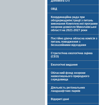
Допомога ОТГ
ОВД
Координаційна рада при
облдержадмінстрації з питань
виконання Комплексної програми
охорони довкілля Миколаївської
області на 2021-2027 роки
Постійно діюча обласна комісія з
питань поводження з
безхазяйними відходами
Стратегічна екологічна оцінка
(СЕО)
Екологічні видання
Обласний фонд охорони
навколишнього природного
середовища
Діяльність регіональних
ландшафтних парків
Відкриті дані