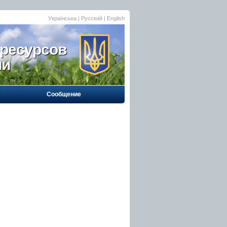
Українська
| Русский |
English
 ресурсов
ии
Сообщение