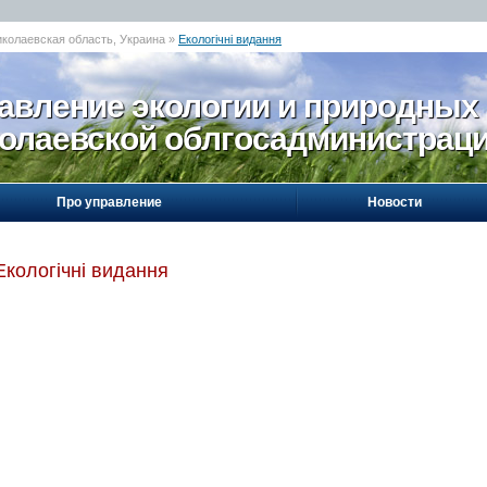
иколаевская область, Украина »
Екологічні видання
авление экологии и природных
олаевской облгосадминистрац
Про управление
Новости
Екологічні видання