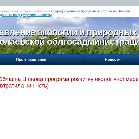
иколаевская область, Украина »
Природоохранные программы
»
Обласна Цільова
 до 2015 року (втратила чинність)
авление экологии и природных
олаевской облгосадминистрац
Про управление
Новости
Обласна Цільова програма розвитку екологічної мереж
(втратила чинність)