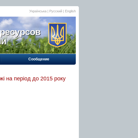
Українська
| Русский |
English
 ресурсов
ии
Сообщение
і на період до 2015 року