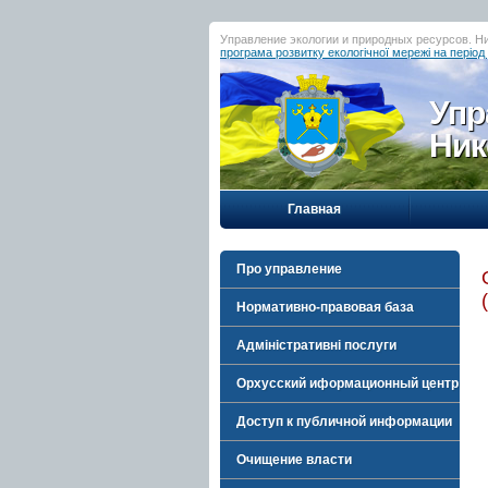
Управление экологии и природных ресурсов. Н
програма розвитку екологічної мережі на період
Упр
Ник
Главная
Про управление
Нормативно-правовая база
Адміністративні послуги
Орхусский иформационный центр
Доступ к публичной информации
Очищение власти