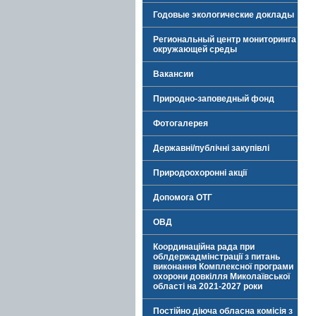
Годовые экологические доклады
Региональный центр мониторинга
окружающей среды
Вакансии
Природно-заповедный фонд
Фотогалерея
Державні/публічні закупівлі
Природоохоронні акції
Допомога ОТГ
ОВД
Координаційна рада при
облдержадмінстрації з питань
виконання Комплексної програми
охорони довкілля Миколаївської
області на 2021-2027 роки
Постійно діюча обласна комісія з