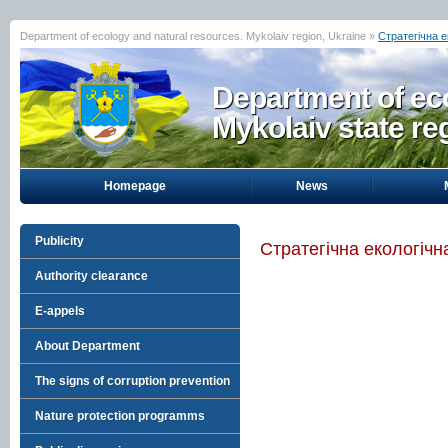
Department of ecology and natural resources. Mykolaiv region, Ukraine »
Стратегічна е
Department of eco
Mykolaiv state re
Homepage
News
Publicity
Стратегічна екологічн
Authority clearance
E-appels
About Department
The signs of corruption prevention
Nature protection programms