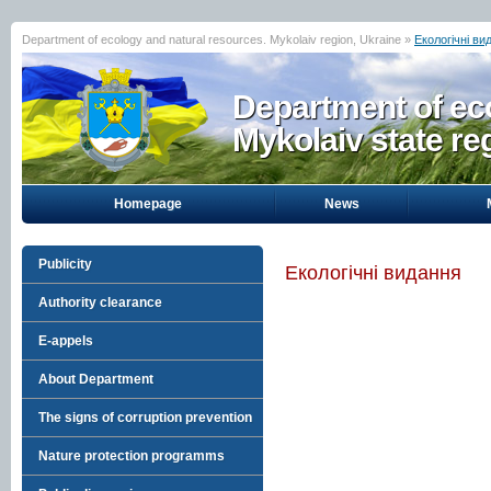
Department of ecology and natural resources. Mykolaiv region, Ukraine »
Екологічні ви
Department of eco
Mykolaiv state re
Homepage
News
Publicity
Екологічні видання
Authority clearance
E-appels
About Department
The signs of corruption prevention
Nature protection programms