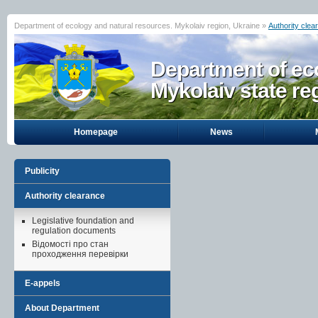
Department of ecology and natural resources. Mykolaiv region, Ukraine »
Authority clea
Department of eco
Mykolaiv state re
Homepage
News
Publicity
Authority clearance
Legislative foundation and
regulation documents
Відомості про стан
проходження перевірки
E-appels
About Department