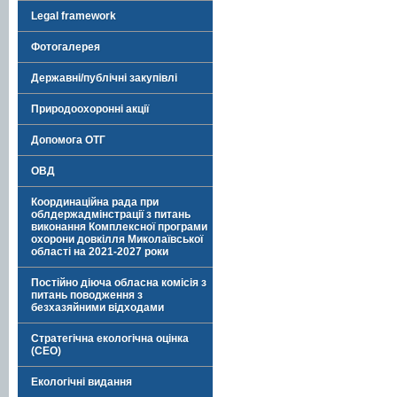
Legal framework
Фотогалерея
Державні/публічні закупівлі
Природоохоронні акції
Допомога ОТГ
ОВД
Координаційна рада при
облдержадмінстрації з питань
виконання Комплексної програми
охорони довкілля Миколаївської
області на 2021-2027 роки
Постійно діюча обласна комісія з
питань поводження з
безхазяйними відходами
Стратегічна екологічна оцінка
(СЕО)
Екологічні видання