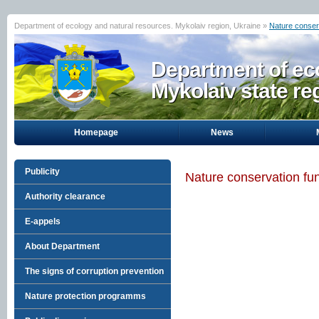
Department of ecology and natural resources. Mykolaiv region, Ukraine »
Nature conser
Department of eco
Mykolaiv state re
Homepage
News
Publicity
Nature conservation fu
Authority clearance
E-appels
About Department
The signs of corruption prevention
Nature protection programms