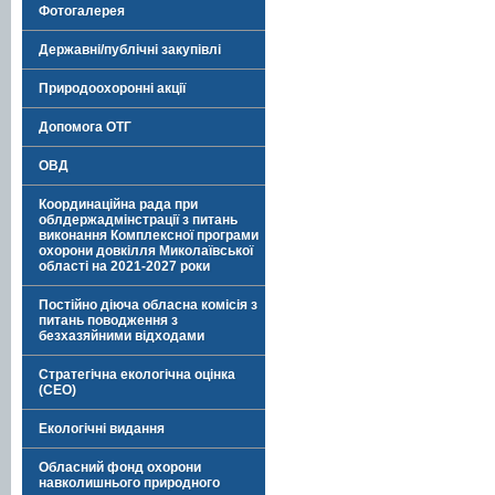
Фотогалерея
Державні/публічні закупівлі
Природоохоронні акції
Допомога ОТГ
ОВД
Координаційна рада при
облдержадмінстрації з питань
виконання Комплексної програми
охорони довкілля Миколаївської
області на 2021-2027 роки
Постійно діюча обласна комісія з
питань поводження з
безхазяйними відходами
Стратегічна екологічна оцінка
(СЕО)
Екологічні видання
Обласний фонд охорони
навколишнього природного