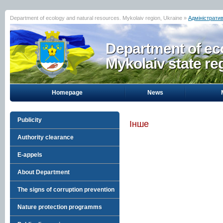
Department of ecology and natural resources. Mykolaiv region, Ukraine »
Адміністратив
Department of eco
Mykolaiv state re
Homepage
News
Publicity
Інше
Authority clearance
E-appels
About Department
The signs of corruption prevention
Nature protection programms