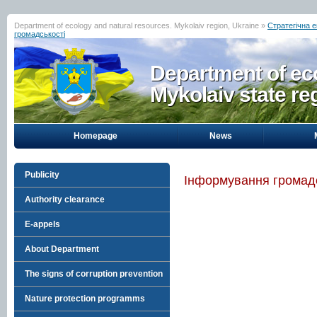
Department of ecology and natural resources. Mykolaiv region, Ukraine »
Стратегічна е
громадськості
Department of eco
Mykolaiv state re
Homepage
News
Publicity
Інформування громадс
Authority clearance
E-appels
About Department
The signs of corruption prevention
Nature protection programms