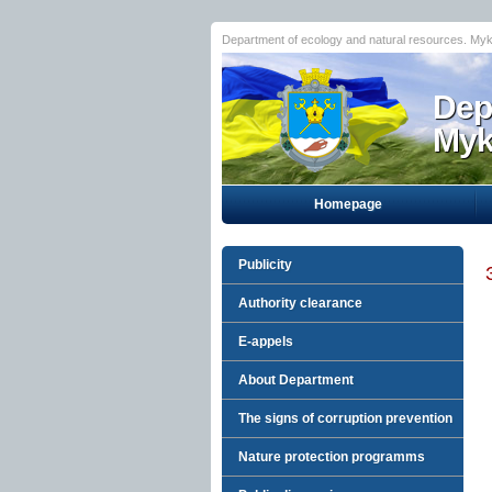
Department of ecology and natural resources. Myk
Dep
Myko
Homepage
Publicity
Authority clearance
E-appels
About Department
The signs of corruption prevention
Nature protection programms