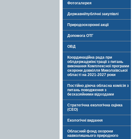
Фотогалерея
Державні/публічні закупівлі
Природоохоронні акції
Допомога ОТГ
ОВД
Координаційна рада при
облдержадмінстрації з питань
виконання Комплексної програми
охорони довкілля Миколаївської
області на 2021-2027 роки
Постійно діюча обласна комісія з
питань поводження з
безхазяйними відходами
Стратегічна екологічна оцінка
(СЕО)
Екологічні видання
Обласний фонд охорони
навколишнього природного