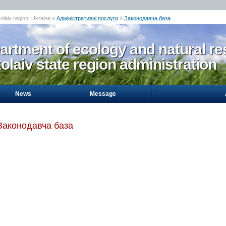
olaiv region, Ukraine »
Адміністративні послуги
»
Законодавча база
artment of ecology and natural re
laiv state region administration
News
Message
Законодавча база