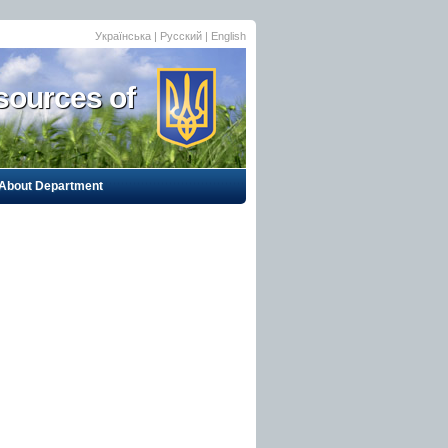
Українська
|
Русский
| English
sources of
About Department