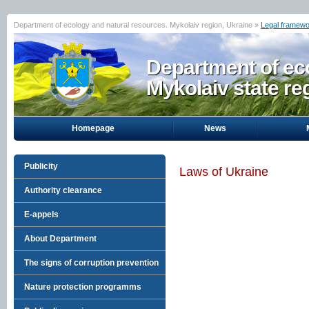
Department of ecology and natural resources. Mykolaiv region, Ukraine »
Legal framew
Department of eco
Mykolaiv state re
Homepage
News
Publicity
Laws of Ukraine
Authority clearance
E-appels
About Department
The signs of corruption prevention
Nature protection programms