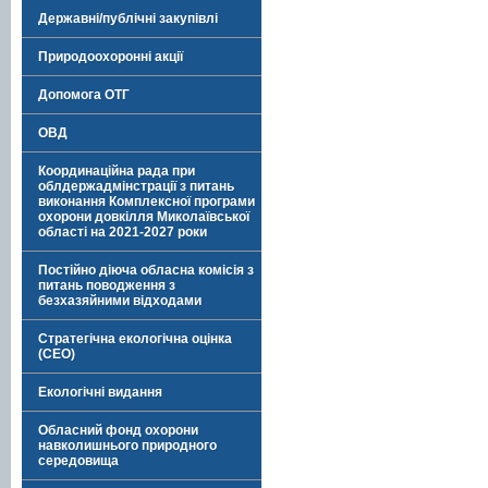
Державні/публічні закупівлі
Природоохоронні акції
Допомога ОТГ
ОВД
Координаційна рада при
облдержадмінстрації з питань
виконання Комплексної програми
охорони довкілля Миколаївської
області на 2021-2027 роки
Постійно діюча обласна комісія з
питань поводження з
безхазяйними відходами
Стратегічна екологічна оцінка
(СЕО)
Екологічні видання
Обласний фонд охорони
навколишнього природного
середовища