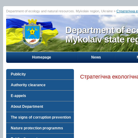
Department of ecology and natural resources. Mykolaiv region, Ukraine »
Стратегічна е
Department of eco
Mykolaiv state re
Homepage
News
Publicity
Стратегічна екологічн
Authority clearance
E-appels
About Department
The signs of corruption prevention
Nature protection programms