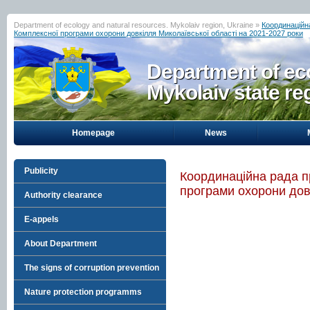
Department of ecology and natural resources. Mykolaiv region, Ukraine »
Координаційн
Комплексної програми охорони довкілля Миколаївської області на 2021-2027 роки
Department of eco
Mykolaiv state re
Homepage
News
Publicity
Координаційна рада п
програми охорони дов
Authority clearance
E-appels
About Department
The signs of corruption prevention
Nature protection programms