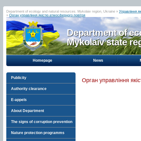
Department of ecology and natural resources. Mykolaiv region, Ukraine »
Управління я
»
Орган управління якістю атмосферного повітря
Department of eco
Mykolaiv state re
Homepage
News
Publicity
Орган управління які
Authority clearance
E-appels
About Department
The signs of corruption prevention
Nature protection programms