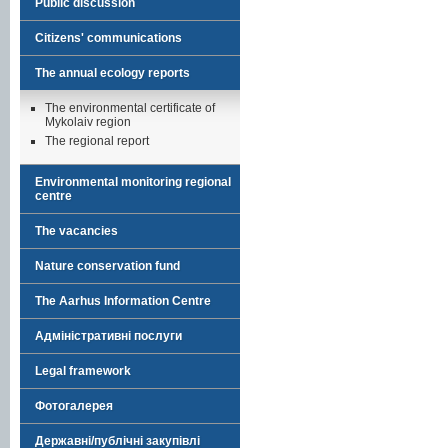
Public discussion
Citizens' communications
The annual ecology reports
The environmental certificate of
Mykolaiv region
The regional report
Environmental monitoring regional
centre
The vacancies
Nature conservation fund
The Aarhus Information Centre
Адміністративні послуги
Legal framework
Фотогалерея
Державні/публічні закупівлі