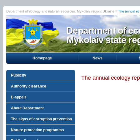
Department of ecology and natural resources. Mykolaiv region, Ukraine »
The annual ec
Department of eco
Mykolaiv state re
Homepage
News
Publicity
The annual ecology rep
Authority clearance
E-appels
About Department
The signs of corruption prevention
Nature protection programms