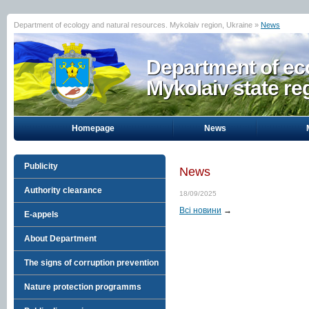
Department of ecology and natural resources. Mykolaiv region, Ukraine »
News
Department of eco
Mykolaiv state re
Homepage
News
Publicity
News
Authority clearance
18/09/2025
Всі новини
→
E-appels
About Department
The signs of corruption prevention
Nature protection programms