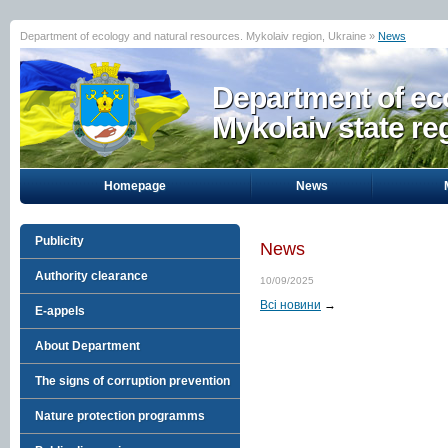
Department of ecology and natural resources. Mykolaiv region, Ukraine »
News
Department of eco
Mykolaiv state re
Homepage
News
Publicity
News
Authority clearance
10/09/2025
Всі новини
→
E-appels
About Department
The signs of corruption prevention
Nature protection programms