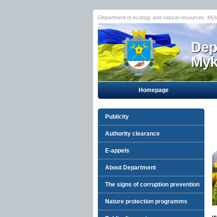
Department of ecology and natural resources. Myk
Dep
Myko
Homepage
Publicity
Authority clearance
E-appels
About Department
The signs of corruption prevention
Nature protection programms