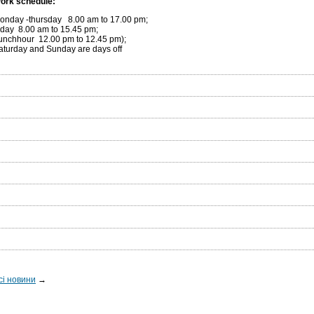
ork schedule:
onday -thursday 8.00 am to 17.00 pm;
riday 8.00 am to 15.45 pm;
lunchhour 12.00 pm to 12.45 pm);
aturday and Sunday are days off
сі новини
→