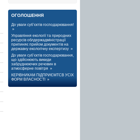
ОГОЛОШЕННЯ
До уваги суб’єктів господарювання!
»
Управління екології та природних
ресурсів облдержадміністрації
припиняє прийом документів на
державну екологічну експертизу »
До уваги суб’єктів господарювання,
що здійснюють викиди
забруднюючих речовин в
атмосферне повітря »
КЕРІВНИКАМ ПІДПРИЄМТСВ УСІХ
ФОРМ ВЛАСНОСТІ »