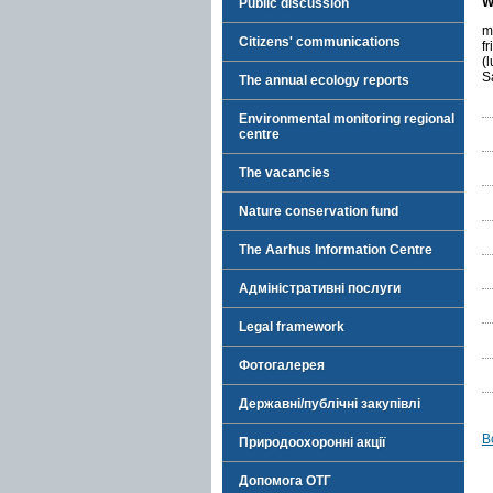
W
Public discussion
m
Citizens' communications
f
(
S
The annual ecology reports
Environmental monitoring regional
centre
The vacancies
Nature conservation fund
The Aarhus Information Centre
Адміністративні послуги
Legal framework
Фотогалерея
Державні/публічні закупівлі
В
Природоохоронні акції
Допомога ОТГ