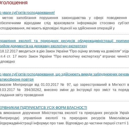
Оголошення
о уваги суб’єктів господарювання!
 метою запобігання порушення законодавства у сфері поводження
ебезпечними відходами слід враховувати інформацію стосовно суб’єкт
осподарювання, які мають відповідні ліцензії на здійснення операцій у
правління екології та природних ресурсів облдержадміністрації припин
рийом документів на державну екологічну експертизу
 18.12.2017 вводиться в дію Закон України "Про оцінку впливу на довкілля" згід
 п.4 ст. 17 якого Закон України "Про екологічну експертизу" втрачає чинніст
ідповідно
о уваги суб’єктів господарювання, що здійснюють викиди забруднюючих речов
 атмосферне повітря
аказом Мінприроди від 01.03.2017 № 97, що зареєстрований в Мін’юсті в
3.03.2017 № 394/30262, внесено зміни до Інструкції про зміст та поряд
кладання звіту проведення
ЕРІВНИКАМ ПІДПРИЄМТСВ УСІХ ФОРМ ВЛАСНОСТІ
а виконання доручення Міністерства екології та природних ресурсів Украї
Мінприроди) управління екології та природних ресурсів Миколаївськ
блдержадміністрації інформує про таке. Відповідно до частини першої статті 