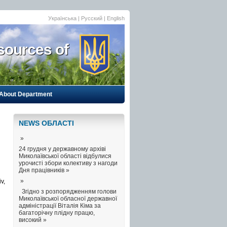
Українська
|
Русский
| English
sources of
About Department
NEWS ОБЛАСТI
»
24 грудня у державному архіві
Миколаївської області відбулися
урочисті збори колективу з нагоди
Дня працівників »
»
v,
Згідно з розпорядженням голови
Миколаївської обласної державної
адміністрації Віталія Кіма за
багаторічну плідну працю,
високий »