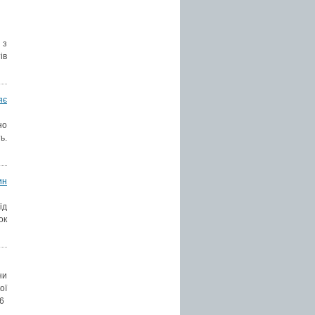
 з
ів
яє
но
ь.
ин
ід
ок
ни
ої
16