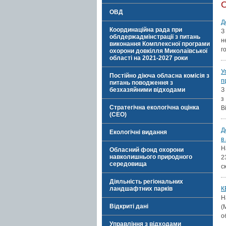
ОВД
Д
Координаційна рада при
З
облдержадмінстрації з питань
н
виконання Комплексної програми
г
охорони довкілля Миколаївської
області на 2021-2027 роки
У
Постійно діюча обласна комісія з
п
питань поводження з
безхазяйними відходами
З
з
Стратегічна екологічна оцінка
В
(СЕО)
Д
Екологічні видання
в
Н
Обласний фонд охорони
навколишнього природного
2
середовища
с
Діяльність регіональних
ландшафтних парків
К
Н
Відкриті дані
(
о
Управління з відходами