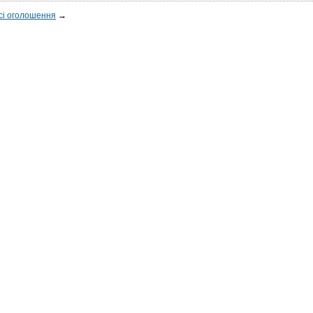
сі оголошення
→