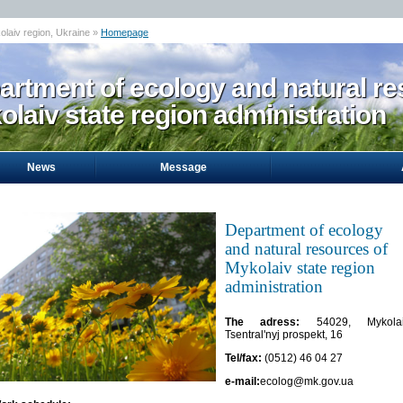
olaiv region, Ukraine »
Homepage
artment of ecology and natural re
laiv state region administration
News
Message
Department of ecology
and natural resources of
Mykolaiv state region
administration
The adress:
54029, Mykolai
Tsentral'nyj prospekt, 16
Tel/fax:
(0512) 46 04 27
e-mail:
ecolog@mk.gov.ua