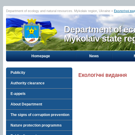
Department of ecology and natural resources. Mykolaiv region, Ukraine »
Екологічні ви
Department of eco
Mykolaiv state re
Homepage
News
Publicity
Екологічні видання
Authority clearance
E-appels
About Department
The signs of corruption prevention
Nature protection programms