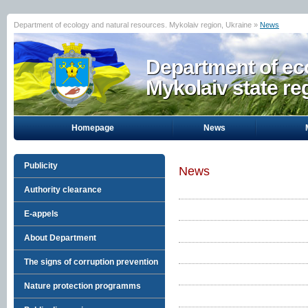
Department of ecology and natural resources. Mykolaiv region, Ukraine »
News
Department of eco
Mykolaiv state re
Homepage
News
Publicity
News
Authority clearance
E-appels
About Department
The signs of corruption prevention
Nature protection programms