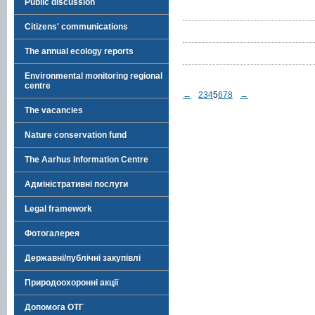
Public discussion
Citizens' communications
The annual ecology reports
Environmental monitoring regional
centre
←
2
3
4
5
6
7
8
→
The vacancies
Nature conservation fund
The Aarhus Information Centre
Адміністративні послуги
Legal framework
Фотогалерея
Державні/публічні закупівлі
Природоохоронні акції
Допомога ОТГ