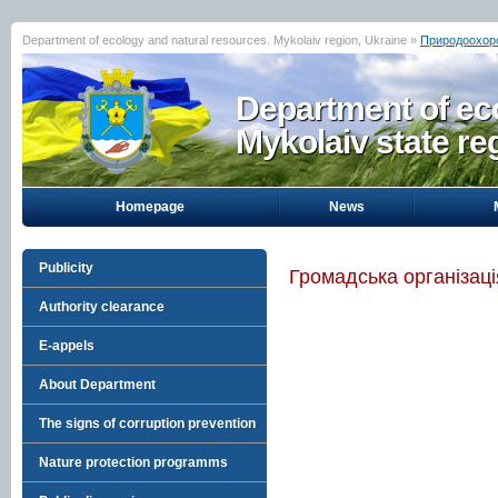
Department of ecology and natural resources. Mykolaiv region, Ukraine »
Природоохорон
Department of eco
Mykolaiv state re
Homepage
News
Publicity
Громадська організац
Authority clearance
E-appels
About Department
The signs of corruption prevention
Nature protection programms