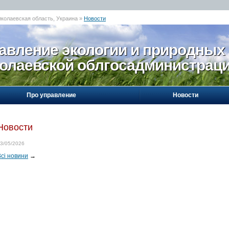
иколаевская область, Украина »
Новости
авление экологии и природных
олаевской облгосадминистрац
Про управление
Новости
Новости
3/05/2026
Всі новини
→