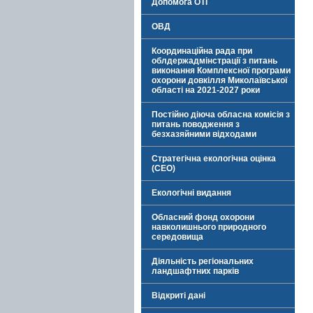
Допомога ОТГ
ОВД
Координаційна рада при
облдержадмінстрації з питань
виконання Комплексної програми
охорони довкілля Миколаївської
області на 2021-2027 роки
Постійно діюча обласна комісія з
питань поводження з
безхазяйними відходами
Стратегічна екологічна оцінка
(СЕО)
Екологічні видання
Обласний фонд охорони
навколишнього природного
середовища
Діяльність регіональних
ландшафтних парків
Відкриті дані