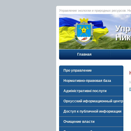
Управление экологии и природных ресурсов. Н
Упр
Ник
Главная
Про управление
Нормативно-правовая база
1
Адміністративні послуги
Орхусский иформационный центр
Доступ к публичной информации
Очищение власти