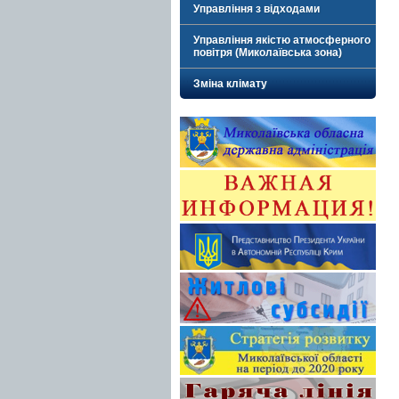
Управління з відходами
Управління якістю атмосферного
повітря (Миколаївська зона)
Зміна клімату