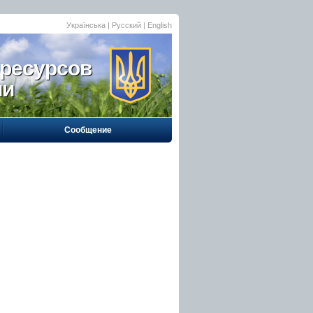
Українська
| Русский |
English
 ресурсов
ии
Сообщение