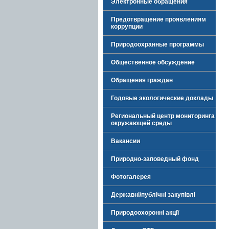
Электронные обращения
Предотвращение проявлениям
коррупции
Природоохранные программы
Общественное обсуждение
Обращения граждан
Годовые экологические доклады
Региональный центр мониторинга
окружающей среды
Вакансии
Природно-заповедный фонд
Фотогалерея
Державні/публічні закупівлі
Природоохоронні акції